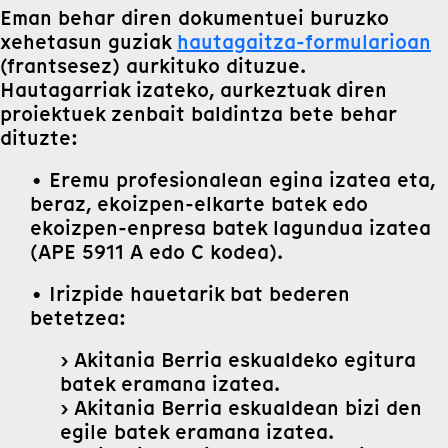
Eman behar diren dokumentuei buruzko
xehetasun guziak
hautagaitza-formularioan
(frantsesez) aurkituko dituzue.
Hautagarriak izateko, aurkeztuak diren
proiektuek zenbait baldintza bete behar
dituzte:
• Eremu profesionalean egina izatea eta,
beraz, ekoizpen-elkarte batek edo
ekoizpen-enpresa batek lagundua izatea
(APE 5911 A edo C kodea).
• Irizpide hauetarik bat bederen
betetzea:
› Akitania Berria eskualdeko egitura
batek eramana izatea.
› Akitania Berria eskualdean bizi den
egile batek eramana izatea.