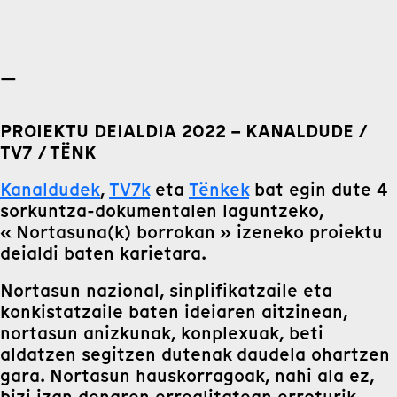
—
PROIEKTU DEIALDIA 2022 – KANALDUDE /
TV7 / TËNK
Kanaldudek
,
TV7k
eta
Tënkek
bat egin dute 4
sorkuntza-dokumentalen laguntzeko,
« Nortasuna(k) borrokan » izeneko proiektu
deialdi baten karietara.
Nortasun nazional, sinplifikatzaile eta
konkistatzaile baten ideiaren aitzinean,
nortasun anizkunak, konplexuak, beti
aldatzen segitzen dutenak daudela ohartzen
gara. Nortasun hauskorragoak, nahi ala ez,
bizi izan denaren errealitatean erroturik