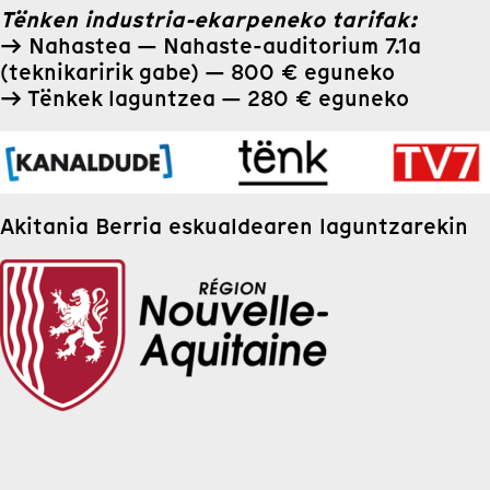
Tënken industria-ekarpeneko tarifak:
→ Nahastea — Nahaste-auditorium 7.1a
(teknikaririk gabe) — 800 € eguneko
→ Tënkek laguntzea — 280 € eguneko
Akitania Berria eskualdearen laguntzarekin