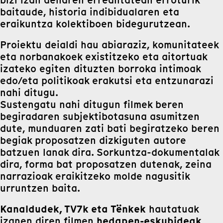
baitaude, historia indibidualaren eta
eraikuntza kolektiboen bidegurutzean.
Proiektu deialdi hau abiaraziz, komunitateek
eta norbanakoek existitzeko eta aitortuak
izateko egiten dituzten borroka intimoak
edo/eta politikoak erakutsi eta entzunarazi
nahi ditugu.
Sustengatu nahi ditugun filmek beren
begiradaren subjektibotasuna asumitzen
dute, munduaren zati bati begiratzeko beren
begiak proposatzen dizkiguten autore
batzuen lanak dira. Sorkuntza-dokumentalak
dira, forma bat proposatzen dutenak, zeina
narrazioak eraikitzeko molde nagusitik
urruntzen baita.
Kanaldudek, TV7k eta Tënkek
hautatuak
hedapen-eskubideak
izanen diren filmen