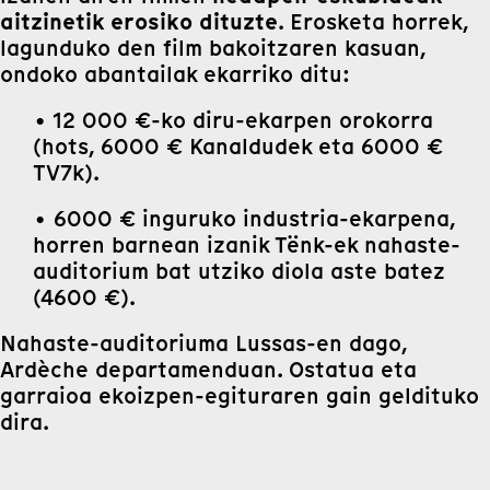
aitzinetik erosiko dituzte
. Erosketa horrek,
lagunduko den film bakoitzaren kasuan,
ondoko abantailak ekarriko ditu:
• 12 000 €-ko diru-ekarpen orokorra
(hots, 6000 € Kanaldudek eta 6000 €
TV7k).
• 6000 € inguruko industria-ekarpena,
horren barnean izanik Tënk-ek nahaste-
auditorium bat utziko diola aste batez
(4600 €).
Nahaste-auditoriuma Lussas-en dago,
Ardèche departamenduan. Ostatua eta
garraioa ekoizpen-egituraren gain geldituko
dira.