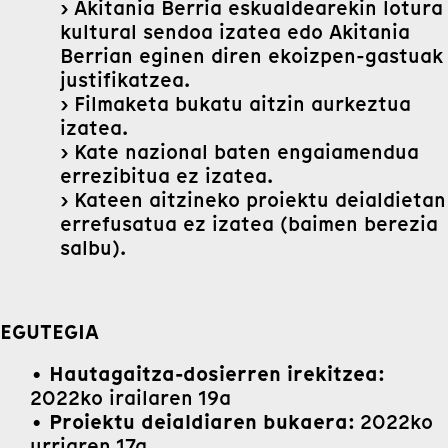
› Akitania Berria eskualdearekin lotura
kultural sendoa izatea edo Akitania
Berrian eginen diren ekoizpen-gastuak
justifikatzea.
› Filmaketa bukatu aitzin aurkeztua
izatea.
› Kate nazional baten engaiamendua
errezibitua ez izatea.
› Kateen aitzineko proiektu deialdietan
errefusatua ez izatea (baimen berezia
salbu).
EGUTEGIA
Hautagaitza-dosierren irekitzea
•
:
2022ko irailaren 19a
Proiektu deialdiaren bukaera
•
: 2022ko
urriaren 17a