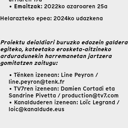
Emaitzak
•
: 2022ko azaroaren 25a
Helarazteko epea: 2024ko udazkena
Proiektu deialdiari buruzko edozein galdera
egiteko, kateetako erosketa-aitzineko
arduradunekin harremanetan jartzera
gomitatzen zaitugu:
• Tënken izenean: Line Peyron /
line.peyron@tenk.fr
• TV7ren izenean: Damien Cortadi eta
Sandrine Pivetta / production@tv7.com
• Kanalduderen izenean: Loïc Legrand /
loic@kanaldude.eus