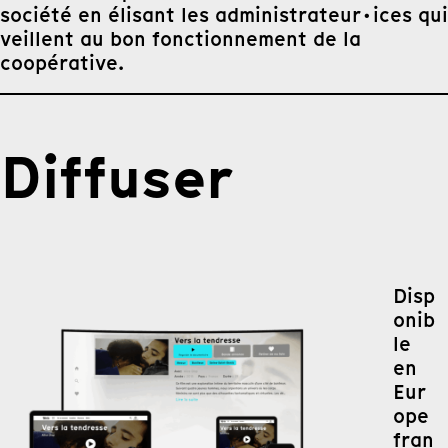
société en élisant les administrateur·ices qui
veillent au bon fonctionnement de la
coopérative.
Diffuser
Disp
onib
le
en
Eur
ope
fran