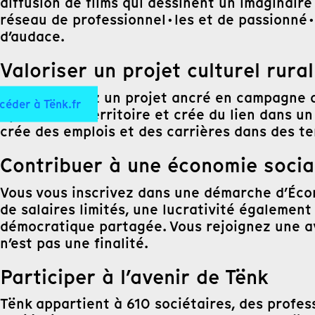
diffusion de films qui dessinent un imaginair
réseau de professionnel·les et de passionné·
d’audace.
Valoriser un projet culturel rural
Vous soutenez un projet ancré en campagne ard
céder à Tënk.fr
dynamise le territoire et crée du lien dans u
crée des emplois et des carrières dans des ter
Contribuer à une économie social
Vous vous inscrivez dans une démarche d’Écono
de salaires limités, une lucrativité égalemen
démocratique partagée. Vous rejoignez une av
n’est pas une finalité.
Participer à l’avenir de Tënk
Tënk appartient à 610 sociétaires, des profes