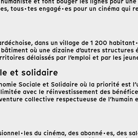
e humaniste et font bouger les lignes pour un
es, tous·tes engagé·es pour un cinéma qui reg
échoise, dans un village de 1 200 habitant·es
n bâtiment où une dizaine d’autres structures 
ritoires délaissés par l’emploi et par les jeu
e et solidaire
mie Sociale et Solidaire où la priorité est l’
t limitée avec le réinvestissement des bénéfic
enture collective respectueuse de l’humain et
sionnel·les du cinéma, des abonné·es, des sal