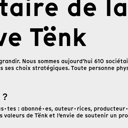
taire de l
ve Tënk
randir. Nous sommes aujourd’hui 610 sociétai
ns ses choix stratégiques. Toute personne phy
e
?
us·tes : abonné·es, auteur·rices, producteur·
es valeurs de Tënk et l’envie de soutenir un p