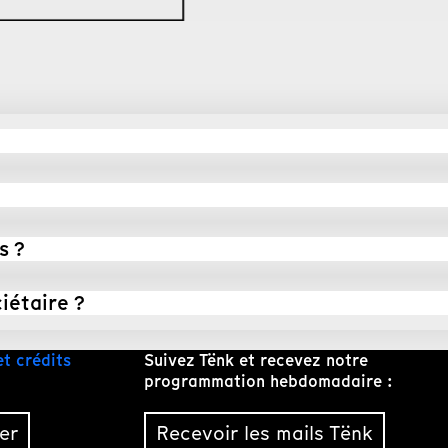
s ?
iétaire ?
et crédits
Suivez Tënk et recevez notre
programmation hebdomadaire :
er
Recevoir les mails Tënk