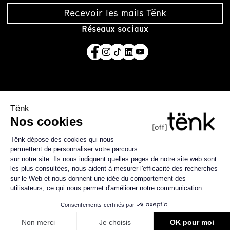
Recevoir les mails Tënk
Réseaux sociaux
Tënk est édité par la coopérative SCIC Tënk basée à
Lussas, en Ardèche.
En savoir plus