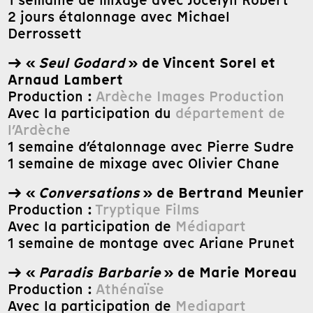
1 semaine de mixage avec Jocelyn Robert
2 jours étalonnage avec Michael
Derrossett
→ «
Seul Godard
» de Vincent Sorel et
Arnaud Lambert
Production :
Ardèche Images Production
Avec la participation du
département de
l’Ardèche
1 semaine d’étalonnage avec Pierre Sudre
1 semaine de mixage avec Olivier Chane
→ «
Conversations
» de Bertrand Meunier
Production :
Tryptique Films
Avec la participation de
Médiapart
1 semaine de montage avec Ariane Prunet
→ «
Paradis Barbarie
» de Marie Moreau
Production :
Athénaïse
Avec la participation de
Mediapart