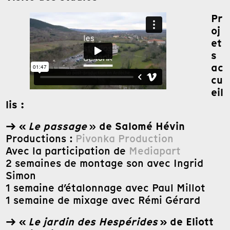
Pr
oj
et
s
ac
cu
eil
lis :
→ «
Le passage
de Salomé Hévin
»
Productions :
Pivonka Production
Avec la participation de
Mediapart
2 semaines de montage son avec Ingrid
Simon
1 semaine d’étalonnage avec Paul Millot
1 semaine de mixage avec Rémi Gérard
→ «
Le jardin des Hespérides
» de Eliott