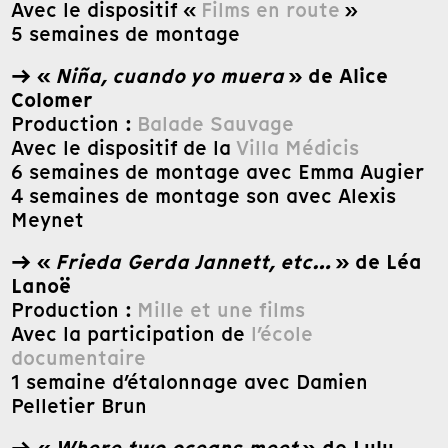
Avec le dispositif «
Films en route
»
5 semaines de montage
→ «
Niña, cuando yo muera
» de Alice
Colomer
Production :
Balade Sauvage
Avec le dispositif de la
Villa Médicis
6 semaines de montage avec Emma Augier
4 semaines de montage son avec Alexis
Meynet
→ «
Frieda Gerda Jannett, etc…
» de Léa
Lanoë
Production :
Mille et une films
Avec la participation de
l’école
documentaire
1 semaine d’étalonnage avec Damien
Pelletier Brun