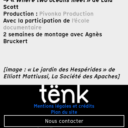
→ «
Where two oceans meet
» de Lulu
Scott
Production :
Pivonka Production
Avec la participation de
l’école
documentaire
2 semaines de montage avec Agnès
Bruckert
[image : « Le jardin des Hespérides » de
Elliott Mattiussi, La Société des Apaches]
Mentions légales et crédits
Plan du site
Nous contacter