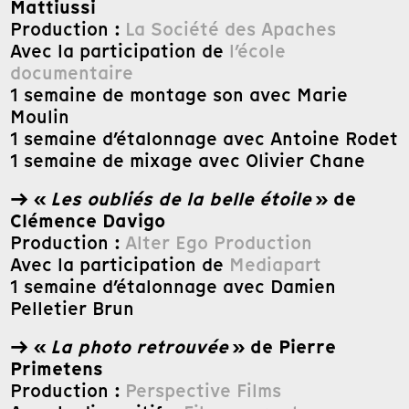
Mattiussi
Production :
La Société des Apaches
Avec la participation de
l’école
documentaire
1 semaine de montage son avec Marie
Moulin
1 semaine d’étalonnage avec Antoine Rodet
1 semaine de mixage avec Olivier Chane
→ «
Les oubliés de la belle étoile
» de
Clémence Davigo
Production :
Alter Ego Production
Avec la participation de
Mediapart
1 semaine d’étalonnage avec Damien
Pelletier Brun
→ «
La photo retrouvée
»
de Pierre
Primetens
Production :
Perspective Films