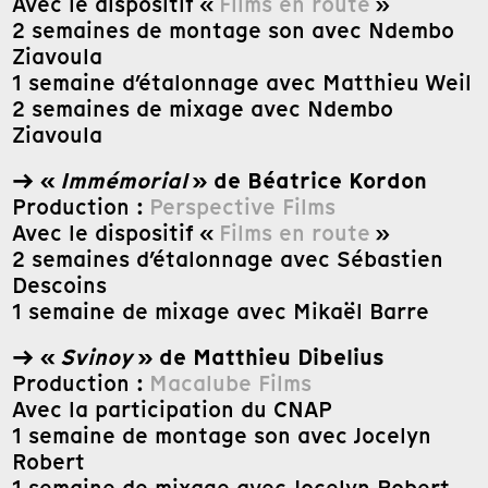
Avec le dispositif «
Films en route
»
2 semaines de montage son avec Ndembo
Ziavoula
1 semaine d’étalonnage avec Matthieu Weil
2 semaines de mixage avec Ndembo
Ziavoula
→ «
Immémorial
» de Béatrice Kordon
Production :
Perspective Films
Avec le dispositif «
Films en route
»
2 semaines d’étalonnage avec Sébastien
Descoins
1 semaine de mixage avec Mikaël Barre
→ «
Svinoy
» de Matthieu Dibelius
Production :
Macalube Films
Avec la participation du CNAP
1 semaine de montage son avec Jocelyn
Robert