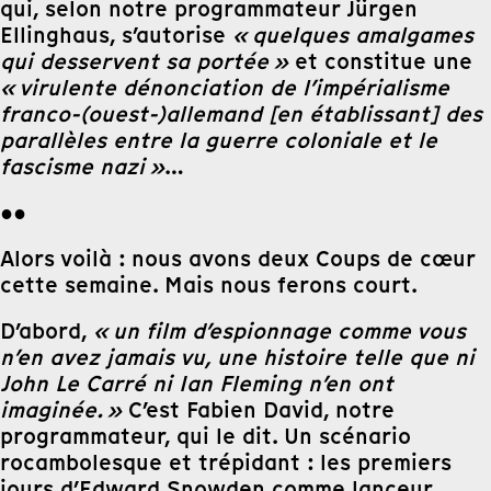
qui, selon notre programmateur Jürgen
Ellinghaus, s’autorise
« quelques amalgames
qui desservent sa portée »
et constitue une
« virulente dénonciation de l’impérialisme
franco-(ouest-)allemand [en établissant] des
parallèles entre la guerre coloniale et le
fascisme nazi »
…
●●
Alors voilà : nous avons deux Coups de cœur
cette semaine. Mais nous ferons court.
D’abord,
« un film d’espionnage comme vous
n’en avez jamais vu, une histoire telle que ni
John Le Carré ni Ian Fleming n’en ont
imaginée. »
C’est Fabien David, notre
programmateur, qui le dit. Un scénario
rocambolesque et trépidant : les premiers
jours d’Edward Snowden comme lanceur