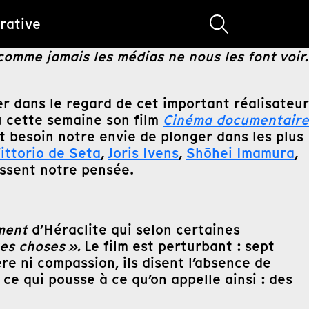
rative
comme jamais les médias ne nous les font voir.
r dans le regard de cet important réalisateur
u cette semaine son film
Cinéma documentaire
it besoin notre envie de plonger dans les plus
ittorio de Seta
,
Joris Ivens
,
Shōhei Imamura
,
issent notre pensée.
ment
d’Héraclite qui selon certaines
tes choses ».
Le film est perturbant : sept
re ni compassion, ils disent l’absence de
 ce qui pousse à ce qu’on appelle ainsi : des