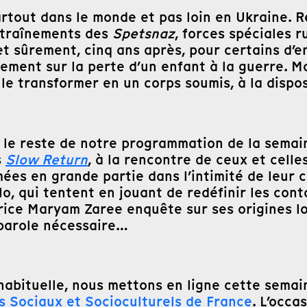
 partout dans le monde et pas loin en Ukraine.
ntraînements des
Spetsnaz
, forces spéciales r
t sûrement, cinq ans après, pour certains d’en
alement sur la perte d’un enfant à la guerre. M
 le transformer en un corps soumis, à la dispos
le reste de notre programmation de la semaine
s
Slow Return
, à la rencontre de ceux et cell
mées en grande partie dans l’intimité de leur
o, qui tentent en jouant de redéfinir les cont
ctrice Maryam Zaree enquête sur ses origines 
e parole nécessaire…
abituelle, nous mettons en ligne cette semain
s Sociaux et Socioculturels de France
. L’occa