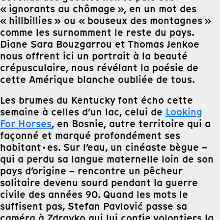
« ignorants au chômage », en un mot des
« hillbillies » ou « bouseux des montagnes »
comme les surnomment le reste du pays.
Diane Sara Bouzgarrou et Thomas Jenkoe
nous offrent ici un portrait à
la
beauté
crépusculaire, nous révélant
la
poésie de
cette
Amérique blanche oubliée de tous.
Les brumes du Kentucky font écho
cette
semaine
à celles d’un lac, celui de
Looking
For Horses
, en Bosnie, autre territoire qui a
façonné et marqué profondément ses
habitant·es. Sur l’eau, un cinéaste bègue –
qui a perdu sa langue maternelle loin de son
pays d’origine – rencontre un pêcheur
solitaire devenu sourd pendant
la
guerre
civile des années 90. Quand les mots le
suffisent pas, Stefan Pavlović passe sa
caméra à Zdravko qui lui confie volontiers
la