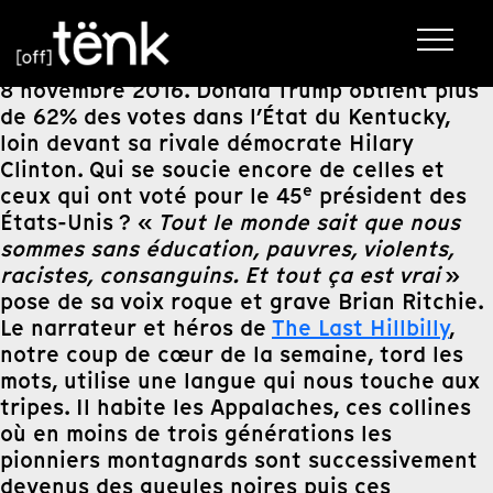
8 novembre 2016. Donald Trump obtient plus
de 62% des votes dans l’État du Kentucky,
loin devant sa rivale démocrate Hilary
Clinton. Qui se soucie encore de celles et
e
ceux qui ont voté pour le 45
président des
États-Unis ? «
Tout le monde sait que nous
sommes sans éducation, pauvres, violents,
racistes, consanguins. Et tout ça est vrai
»
pose de sa voix roque et grave Brian Ritchie.
Le narrateur et héros de
The Last Hillbilly
,
notre coup de cœur de
la
semaine
, tord les
mots, utilise une langue qui nous touche aux
tripes. Il habite les Appalaches, ces collines
où en moins de trois générations les
pionniers montagnards sont successivement
devenus des gueules noires puis ces