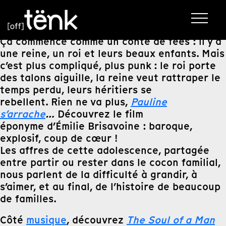
Ça commence comme un conte de fées : il y a
une reine, un roi et leurs beaux enfants. Mais
c’est plus compliqué, plus punk : le roi porte
des talons aiguille, la reine veut rattraper le
temps perdu, leurs héritiers se
rebellent. Rien ne va plus,
Pauline
s’arrache
…
Découvrez le film
éponyme d’Émilie Brisavoine : baroque,
explosif, coup de cœur !
Les affres de cette adolescence, partagée
entre partir ou rester dans le cocon familial,
nous parlent de la difficulté à grandir, à
s’aimer, et au final, de l’histoire de beaucoup
de familles.
Côté
musique
, découvrez
The Soul of a Man