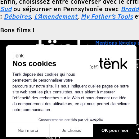
Enfin, choisissez entre converser avec le cri
Sud
ou séjourner en Pennsylvanie avec
Bradd
:
Déboires
,
L’Amendement
,
My Father’s Tools
e
Bons films !
Mentions légales 
Plan du site
Nous contact