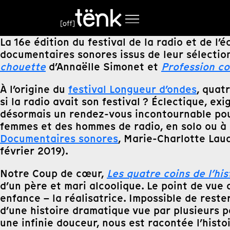
La 16e édition du festival de la radio et de l’
documentaires sonores issus de leur sélectio
chouette
d’Annaëlle Simonet et
Profession co
À l’origine du
festival Longueur d’ondes
, quat
si la radio avait son festival ? Éclectique, exi
désormais un rendez-vous incontournable pour 
femmes et des hommes de radio, en solo ou à 
Documentaires sonores
, Marie-Charlotte Laud
février 2019).
Notre Coup de cœur,
Les quatre coins de l’his
d’un père et mari alcoolique. Le point de vue d
enfance – la réalisatrice. Impossible de rest
d’une histoire dramatique vue par plusieurs 
une infinie douceur, nous est racontée l’histo