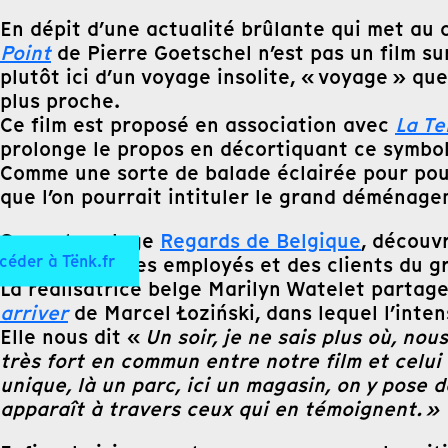
En dépit d’une actualité brûlante qui met au 
Point
de Pierre Goetschel n’est pas un film su
plutôt ici d’un voyage insolite, « voyage » qu
plus proche.
Ce film est proposé en association avec
La Te
prolonge le propos en décortiquant ce symbole
Comme une sorte de balade éclairée pour pour
que l’on pourrait intituler le grand déménage
Sur notre plage
Regards de Belgique
, découv
céder à Tënk.fr
quotidienne des employés et des clients du gr
La réalisatrice belge Marilyn Watelet partag
arriver
de Marcel Łoziński, dans lequel l’inte
Elle nous dit «
Un soir, je ne sais plus où, no
très fort en commun entre notre film et celui 
unique, là un parc, ici un magasin, on y pose
apparaît à travers ceux qui en témoignent. »