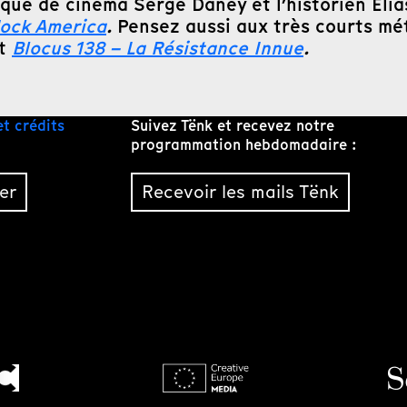
tique de cinéma Serge Daney et l’historien El
ock America
.
Pensez aussi aux très courts mé
t
Blocus 138 – La Résistance Innue
.
et crédits
Suivez Tënk et recevez notre
programmation hebdomadaire :
er
Recevoir les mails Tënk