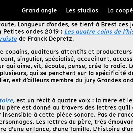
Grand angle
Les studios
La coopé
écoute, Longueur d’ondes, se tient à Brest ces 
n Petites ondes 2019 :
Les quatre coins de l’hi
rdiste
de Franck Depretz.
re copains, auditeurs attentifs et producteurs 
geant, singulier, spécialisé, accueillant, access
qui aime, vit, écoute, pense, crée la radio. 
plusieurs, qui se penchent sur la spécificité
ier, est d’ailleurs membre du jury Grandes ond
toire
, est un récit à quatre voix : la mère et l
u père est donné au travers des lettres qu’il a
er insensible à cette pièce sonore. Pas de ran
personnages. Les lettres du père, très émouva
ire d’une enfance, d’une famille. L’histoire d