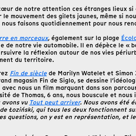
cœur de notre attention ces étranges lieux si
r le mouvement des gilets jaunes, même si nous
e nous faisons quotidiennement pour nous rendr
rre en morceaux
, également sur la plage
Écol
 de notre vie automobile. Il en dépèce le « b
suivre la réflexion autour de nos vies périur
ment du territoire.
rez
Fin de siècle
de Marilyn Watelet et Simon Z
and magasin Fin de Siglo, se dessine l’idéolog
e avec nous un film marquant dans son parcour
nsité de Thomas, 6 ans, nous bouscule et nous
us avons vu
Tout peut arriver
. Nous avons été é
de Łoziński, qui tous les deux fonctionnent su
 des questions, on y est en représentation, et