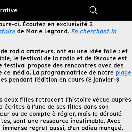
rative
jours-ci. Écoutez en exclusivité 3
stoire
de Marie Legrand
,
En cherchant la
de radio amateurs, ont eu une idée folle : et
ible, le festival de la radio et de l’écoute est
Le festival propose des rencontres avec des
 de ce média. La programmatrice de notre
plage
es pendant l’édition en cours (8 janvier-3
es deux filles retracent l’histoire vécue auprès
 écrites à l’une de ses filles dans son
cœur ou de compte à régler, mais le déroulé
ntes, sont une ressource inestimable. Avec
’un immense regret aussi, d’un adieu manqué.