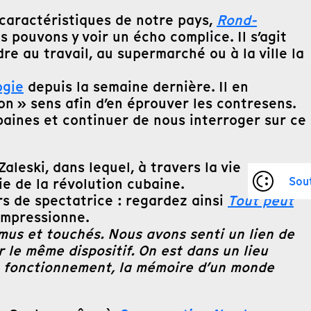
 caractéristiques de notre pays,
Rond-
 pouvons y voir un écho complice. Il s’agit
e au travail, au supermarché ou à la ville la
ogie
depuis la semaine dernière. Il en
on » sens afin d’en éprouver les contresens.
baines et continuer de nous interroger sur ce
aleski, dans lequel, à travers la vie
Sou
ie de la révolution cubaine.
s de spectatrice : regardez ainsi
Tout peut
 impressionne.
mus et touchés. Nous avons senti un lien de
r le même dispositif. On est dans un lieu
 le fonctionnement, la mémoire d’un monde