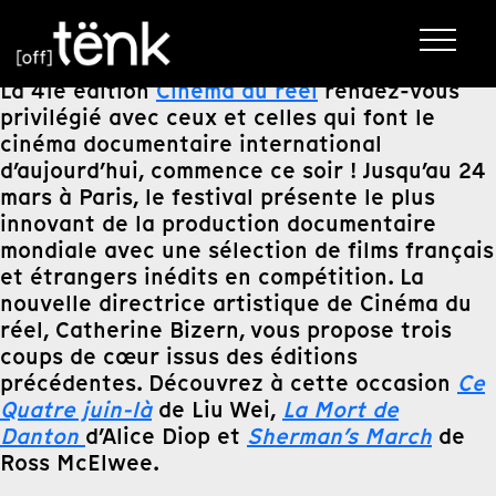
La 41e édition
Cinéma du réel
rendez-vous
privilégié avec ceux et celles qui font le
cinéma documentaire international
d’aujourd’hui, commence ce soir ! Jusqu’au 24
mars à Paris, le festival présente le plus
innovant de la production documentaire
mondiale avec une sélection de films français
et étrangers inédits en compétition. La
nouvelle directrice artistique de Cinéma du
réel, Catherine Bizern, vous propose trois
coups de cœur issus des éditions
précédentes. Découvrez à cette occasion
Ce
Quatre juin-là
de Liu Wei,
La Mort de
Danton
d’Alice Diop et
Sherman’s March
de
Ross McElwee.