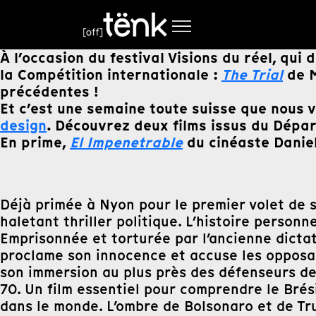
À l’occasion du festival Visions du réel, qu
la Compétition internationale :
The Trial
de 
précédentes !
Et c’est une semaine toute suisse que nous 
design
. Découvrez deux films issus du Dépa
En prime,
El Impenetrable
du cinéaste Daniel
Déjà primée à Nyon pour le premier volet de s
haletant thriller politique. L’histoire personn
Emprisonnée et torturée par l’ancienne dictat
proclame son innocence et accuse les opposant
son immersion au plus près des défenseurs d
70. Un film essentiel pour comprendre le Brés
dans le monde. L’ombre de Bolsonaro et de Tru