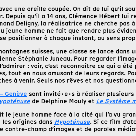
vec une oreille coupée. On dit de lui qu’il sou
ir. Depuis qu’il a 14 ans, Clémence Hébert lui r
rnand Deligny, la réalisatrice ne cherche pas 
 du jeune homme ne fait que rendre plus éviden
e se positionner à chaque instant, au sens pro
 montagnes suisses, une classe se lance dans 
dienne Stéphanie Juneau. Pour regarder l’image
l’admirer : voir, c’est reconnaître ce qui a été
s, tout en nous amusant de leurs regards. Po
rches à venir. Seuls nos rêves et nos questio
– Genève
sont invité·e·s à réaliser plusieurs
ypoténuse
de Delphine Mouly et
Le Système m
t le jeune homme face à la cité qui l’a vu gran
ue les origines dans
Hypoténuse
. Si ce film d’a
me contre-champ d’images et de paroles média