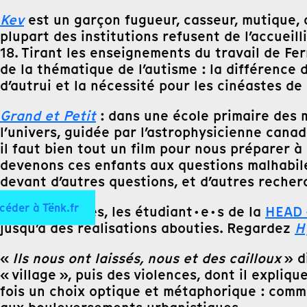
Kev
est un garçon fugueur, casseur, mutique, a
plupart des institutions refusent de l’accueill
18. Tirant les enseignements du travail de Fe
de la thématique de l’autisme : la différence
d’autrui et la nécessité pour les cinéastes d
Grand et Petit
: dans une école primaire des
l’univers, guidée par l’astrophysicienne cana
il faut bien tout un film pour nous préparer à 
devenons ces enfants aux questions malhabile
devant d’autres questions, et d’autres reche
céder à Tënk.fr
En trois années, les étudiant·e·s de la
HEAD 
jusqu’à des réalisations abouties. Regardez
H
«
Ils nous ont laissés, nous et des cailloux
» di
« village », puis des violences, dont il expliq
fois un choix optique et métaphorique : com