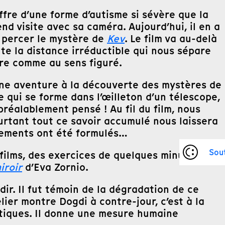
ffre d’une forme d’autisme si sévère que la
end visite avec sa caméra. Aujourd’hui, il en a
à percer le mystère de
Kev
. Le film va au-delà
te la distance irréductible qui nous sépare
pre comme au sens figuré.
une aventure à la découverte des mystères de
 qui se forme dans l’œilleton d’un télescope,
 préalablement pensé ! Au fil du film, nous
urtant tout ce savoir accumulé nous laissera
nnements ont été formulés…
Sou
 films, des exercices de quelques minutes
iroir
d’Eva Zornio.
dir. Il fut témoin de la dégradation de ce
telier montre Dogdi à contre-jour, c’est à la
tiques. Il donne une mesure humaine