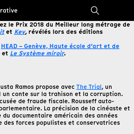
rative
rez le Prix 2018 du Meilleur long métrage de
it
et
Kev
, révélés lors des éditions
a
HEAD – Genève, Haute école d’art et de
et
Le Système miroir
.
Augusta Ramos propose avec
The Trial
, un
l un conte sur la trahison et la corruption.
ccusée de fraude fiscale. Rousseff auto-
arlementaire. La précision de la cinéaste et
ce du documentaire américain des années
e des forces populistes et conservatrices