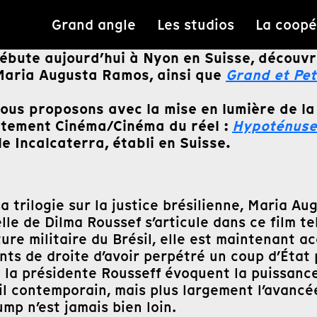
Grand angle
Les studios
La coopé
i débute aujourd’hui à Nyon en Suisse, découv
Maria Augusta Ramos, ainsi que
Grand et Pet
vous proposons avec la mise en lumière de l
rtement Cinéma/Cinéma du réel :
Hypoténuse
e Incalcaterra, établi en Suisse.
a trilogie sur la justice brésilienne, Maria 
elle de Dilma Roussef s’articule dans ce film te
ure militaire du Brésil, elle est maintenant a
s de droite d’avoir perpétré un coup d’État p
e la présidente Rousseff évoquent la puissan
il contemporain, mais plus largement l’avancé
mp n’est jamais bien loin.