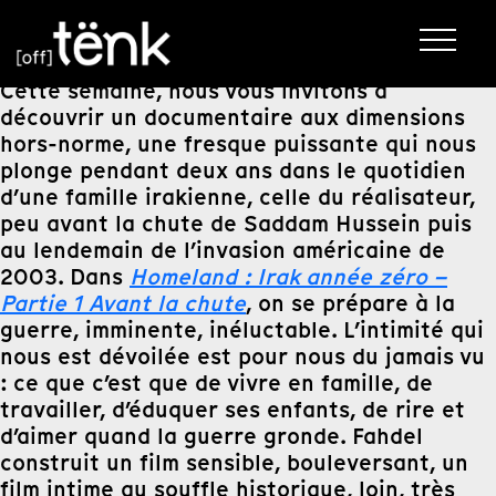
Cette semaine, nous vous invitons à
découvrir un documentaire aux dimensions
hors-norme, une fresque puissante qui nous
plonge pendant deux ans dans le quotidien
d’une famille irakienne, celle du réalisateur,
peu avant la chute de Saddam Hussein puis
au lendemain de l’invasion américaine de
2003. Dans
Homeland : Irak année zéro –
Partie 1 Avant la chute
, on se prépare à la
guerre, imminente, inéluctable. L’intimité qui
nous est dévoilée est pour nous du jamais vu
: ce que c’est que de vivre en famille, de
travailler, d’éduquer ses enfants, de rire et
d’aimer quand la guerre gronde. Fahdel
construit un film sensible, bouleversant, un
film intime au souffle historique, loin, très