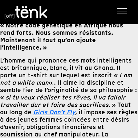
« Notre code génétique en Afrique nous
rend forts. Nous sommes résistants.
Maintenant il faut qu’on ajoute
l’intelligence. »
L’homme qui prononce ces mots intelligents
est britannique, blanc, il vit au Ghana. Il
porte un t-shirt sur lequel est inscrit «
I am
not a white man
« . Il aime la discipline et
semble fier de l’originalité de sa philosophie :
«
si tu veux réaliser tes rêves, il va falloir
travailler dur et faire des sacrifices.
» Tout
au long de
Girls Don’t Fly
, il impose ses règles
à des jeunes femmes coincées entre désirs
d’avenir, obligations financières et
soumission au chef manipulateur. La