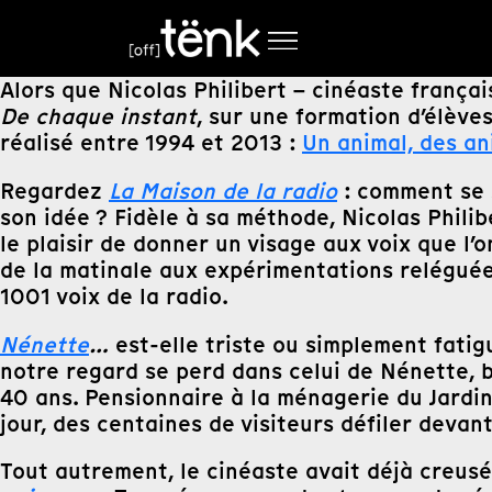
Alors que Nicolas Philibert – cinéaste franç
De chaque instant
, sur une formation d’élève
réalisé entre 1994 et 2013 :
Un animal, des a
Regardez
La Maison de la radio
: comment se s
son idée ? Fidèle à sa méthode, Nicolas Philib
le plaisir de donner un visage aux voix que l’
de la matinale aux expérimentations reléguées
1001 voix de la radio.
Nénette
…
est-elle triste ou simplement fati
notre regard se perd dans celui de Nénette, b
40 ans. Pensionnaire à la ménagerie du Jardin 
jour, des centaines de visiteurs défiler deva
Tout autrement, le cinéaste avait déjà creusé