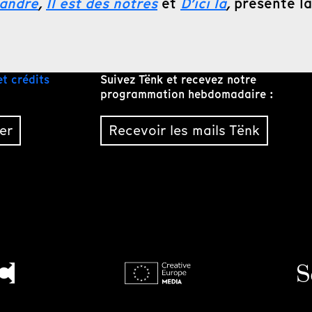
mandre
,
Il est des nôtres
et
D’ici là
,
présenté l
et crédits
Suivez Tënk et recevez notre
programmation hebdomadaire :
er
Recevoir les mails Tënk