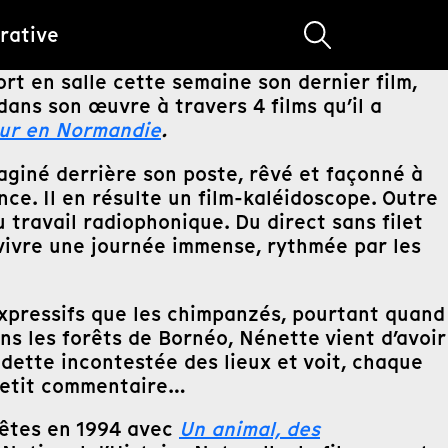
rative
rt en salle cette semaine son dernier film,
dans son œuvre à travers 4 films qu’il a
ur en Normandie
.
aginé derrière son poste, rêvé et façonné à
nce. Il en résulte un film-kaléidoscope. Outre
u travail radiophonique. Du direct sans filet
 vivre une journée immense, rythmée par les
expressifs que les chimpanzés, pourtant quand
s les forêts de Bornéo, Nénette vient d’avoir
edette incontestée des lieux et voit, chaque
 petit commentaire…
 bêtes en 1994 avec
Un animal, des