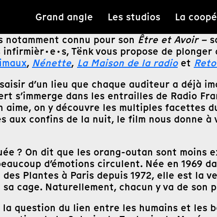
Grand angle
Les studios
La coopé
ais notamment connu pour son
Être et Avoir –
so
s infirmièr·e·s, Tënk vous propose de plonger 
nimaux
,
Nénette
,
La Maison de la radio
et
Reto
aisir d’un lieu que chaque auditeur a déjà im
ert s’immerge dans les entrailles de Radio Fra
on aime, on y découvre les multiples facettes d
 aux confins de la nuit, le film nous donne à
guée ? On dit que les orang-outan sont moins 
eaucoup d’émotions circulent. Née en 1969 dan
des Plantes à Paris depuis 1972, elle est la v
nt sa cage. Naturellement, chacun y va de son
 la question du lien entre les humains et les