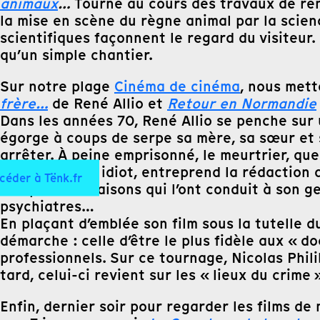
animaux
…
Tourné au cours des travaux de rén
la mise en scène du règne animal par la scien
scientifiques façonnent le regard du visiteur
qu’un simple chantier.
Sur notre plage
Cinéma de cinéma
, nous mett
frère…
de René Allio et
Retour en Normandie
Dans les années 70, René Allio se penche sur
égorge à coups de serpe sa mère, sa sœur et so
arrêter. À peine emprisonné, le meurtrier, q
les traits d’un idiot, entreprend la rédactio
céder à Tënk.fr
il expose les raisons qui l’ont conduit à son
psychiatres…
En plaçant d’emblée son film sous la tutelle du
démarche : celle d’être le plus fidèle aux « d
professionnels. Sur ce tournage, Nicolas Phili
tard, celui-ci revient sur les « lieux du crime
Enfin, dernier soir pour regarder les films de