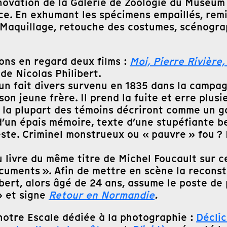
ovation de la Galerie de Zoologie du Muséum N
ce. En exhumant les spécimens empaillés, remi
. Maquillage, retouche des costumes, scénograp
ons en regard deux films :
Moi, Pierre Rivièr
de Nicolas Philibert.
 un fait divers survenu en 1835 dans la camp
n jeune frère. Il prend la fuite et erre plusi
ue la plupart des témoins décriront comme un
n d’un épais mémoire, texte d’une stupéfiante 
 geste. Criminel monstrueux ou « pauvre » fou 
 livre du même titre de Michel Foucault sur cet
ocuments ». Afin de mettre en scène la reconsti
bert, alors âgé de 24 ans, assume le poste de 
 » et signe
Retour en Normandie
.
 notre Escale dédiée à la photographie :
Déclic