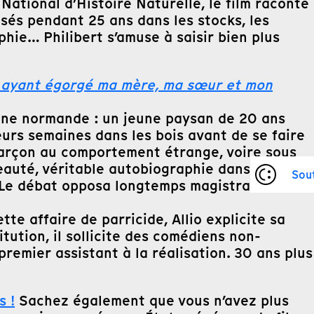
ational d’Histoire Naturelle, le film raconte
sés pendant 25 ans dans les stocks, les
hie… Philibert s’amuse à saisir bien plus
e, ayant égorgé ma mère, ma sœur et mon
agne normande : un jeune paysan de 20 ans
eurs semaines dans les bois avant de se faire
 garçon au comportement étrange, voire sous
beauté, véritable autobiographie dans laquelle
Sou
? Le débat opposa longtemps magistrats et
te affaire de parricide, Allio explicite sa
tution, il sollicite des comédiens non-
premier assistant à la réalisation. 30 ans plus
s !
Sachez également que vous n’avez plus