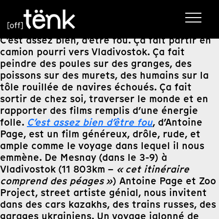
C’est assez bien, d’être fou. Ça fait partir en
camion pourri vers Vladivostok. Ça fait
peindre des poules sur des granges, des
poissons sur des murets, des humains sur la
tôle rouillée de navires échoués. Ça fait
sortir de chez soi, traverser le monde et en
rapporter des films remplis d’une énergie
folle.
C’est assez bien d’être fou
, d’Antoine
Page, est un film généreux, drôle, rude, et
ample comme le voyage dans lequel il nous
emmène. De Mesnay (dans le 3-9) à
Vladivostok (11 803km –
« cet itinéraire
comprend des péages »
) Antoine Page et Zoo
Project, street artiste génial, nous invitent
dans des cars kazakhs, des trains russes, des
garages ukrainiens. Un voyage jalonné de