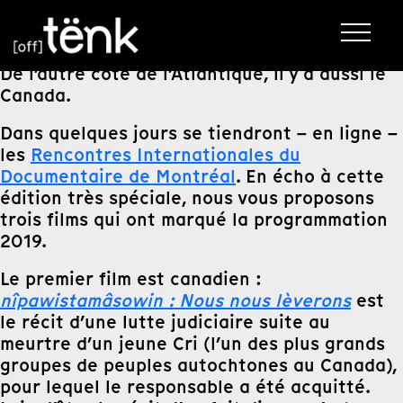
De l’autre côté de l’Atlantique, il y a aussi le
Canada.
Dans quelques jours se tiendront – en ligne –
les
Rencontres Internationales du
Documentaire de Montréal
. En écho à cette
édition très spéciale, nous vous proposons
trois films qui ont marqué la programmation
2019.
Le premier film est canadien :
nîpawistamâsowin : Nous nous lèverons
est
le récit d’une lutte judiciaire suite au
meurtre d’un jeune Cri (l’un des plus grands
groupes de peuples autochtones au Canada),
pour lequel le responsable a été acquitté.