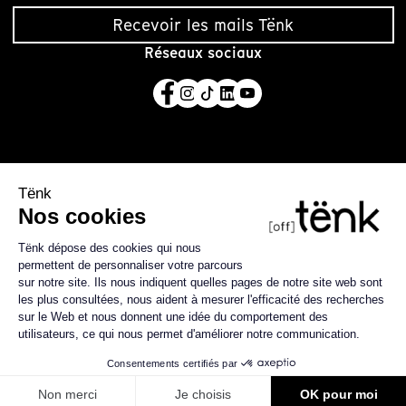
Recevoir les mails Tënk
Réseaux sociaux
Tënk est édité par la coopérative SCIC Tënk basée à
Lussas, en Ardèche.
En savoir plus