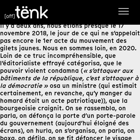
Il y a deux ans, nous étions presque le 17
novembre 2018, le jour de ce qui ne s’appelait
pas encore le 1er acte du mouvement des
gilets jaunes. Nous en sommes loin, en 2020.
Loin de ce truc incompréhensible, que
l’éditorialiste effrayé catégorisa, que le
pouvoir violent condamna (
« s’attaquer aux
bâtiments de la république, c’est s’attaquer à
la démocratie »
osa un ministre (qui estimait
certainement, en revanche, qu’y manger du
homard était un acte patriotique)), que la
bourgeoisie craignit. On se rassembla, on
parla, on défonça la porte d’un porte-parole
du gouvernement (aujourd’hui éloigné des
écrans), on hurla, on s’organisa, on parla, on
boxa, on défila, on se fit défoncer le visage