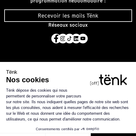
programmation hebdomadaire :
Recevoir les mails Tënk
Réseaux sociaux
Tënk est édité par la coopérative SCIC Tënk basée à