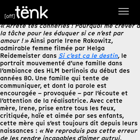
« Arrête tes conneries ! Pourquoi me crever à
la tâche pour les éduquer si ce n’est par
amour ! »
Ainsi parle Irene Rakowitz,
admirable femme filmée par Helga
Reidemeister dans
Si c’est ça le destin
, le
portrait mouvementé d’une famille dans
l’ambiance des HLM berlinois du début des
années 80. Une famille qui tente de
communiquer, et dont la parole est
encouragée – provoquée – par l’écoute et
l’attention de la réalisatrice. Avec cette
mère, Irene, prise entre tous les feux,
critiquée, haïe et aimée par ses enfants,
cette mère qui s’est toujours dit depuis leurs
naissances :
« Ne reproduis pas cette erreur
de les rendre incapables d’aimer autrui,