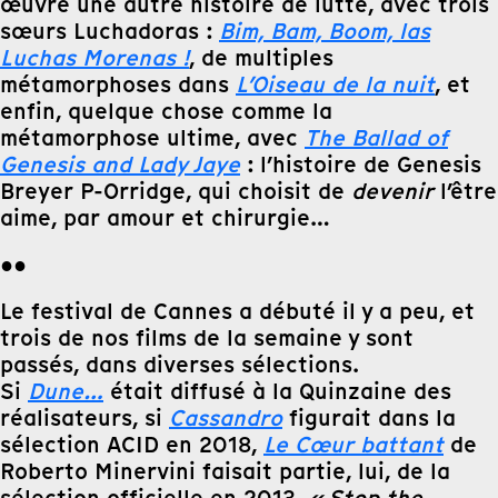
œuvre une autre histoire de lutte, avec trois
sœurs Luchadoras :
Bim, Bam, Boom, las
Luchas Morenas !
, de multiples
métamorphoses dans
L’Oiseau de la nuit
, et
enfin, quelque chose comme la
métamorphose ultime, avec
The Ballad of
Genesis and Lady Jaye
: l’histoire de Genesis
Breyer P-Orridge, qui choisit de
devenir
l’être
aime, par amour et chirurgie…
●●
Le festival de Cannes a débuté il y a peu, et
trois de nos films de la semaine y sont
passés, dans diverses sélections.
Si
Dune…
était diffusé à la Quinzaine des
réalisateurs, si
Cassandro
figurait dans la
sélection ACID en 2018,
Le Cœur battant
de
Roberto Minervini faisait partie, lui, de la