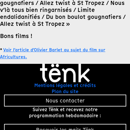
gougnafiers / Allez twist à St Tropez / Nous
v’là tous bien ringarnisés / Limite
endalidanifiés / Du bon boulot gougnafiers /
Allez twist à St Tropez »
Bons films !
*
Voir l’article d’Olivier Barlet au sujet du film sur
Africultures.
Mentions légales et crédits
Plan du site
Nous contacter
Suivez Tënk et recevez notre
programmation hebdomadaire :
Recevoir les mails Tënk