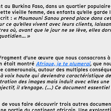
 au Burkina Faso, dans un quartier populaire 
cette vieille femme, des enfants qu’elle garde 
crit :
« Moumouni Sanou prend place dans cett
ce qu’elles vivent avec leurs clients, laissan
tres où, avant que le jour ne se lève, elles d
 quotidien… »
un Fragment d’une œuvre que nous consacrons 
n était montré
Afrique, je te plumerai
, que no
te camerounais, autour des multiples conséq
à voix haute qui deviendra caractéristique de 
stration des images mais induit avec elles une 
jectif, il s’engage. (…) Ce document essentiel 
si de vous faire découvrir trois autres docume
’une partie du continent africain. Une explorat