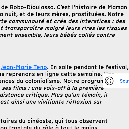
de Bobo-Dioulasso. C’est l’histoire de Maman
la nuit, et de leurs mères, prostituées. Notre
e communauté et crée des interstices : des
t transparaître malgré leurs rires les risques
orment ensemble, leurs bébés collés contre
à
Jean-Marie Teno
. En salle pendant le festival,
us reprenons en ligne cette semaine. Une
uences du colonialisme. Notre programmateur
Sou
ses films : une voix-off à la première
distance critique. Plus qu’un témoin, il
est ainsi une vivifiante réflexion sur
ntaires du cinéaste, qui tous observent
ion frontale du rôle à tout le moins