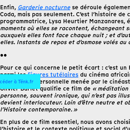
Enfin,
Garderie nocturne
se déroule également
Coda, mais pas seulement. C’est l’histoire de 
programmatrice, Lysa Heurtier Manzanares, é
moments où elles se racontent, échangeant sur 
auxquels elles font face chaque nuit ; et d’au
elles. Instants de repos et d’osmose volés au
●●
Pour ce qui concerne le petit écart : c’est 
parmi les
Figures tutélaires
du cinéma africai
étude toute personnelle menée par le cinéas
céder à Tënk.fr
Olivier Barlet qualifie ce film de
« méditation 
personne, souvent ironique, qui n’est pas illu
devient interlocuteur. Loin d’être neutre et ob
l’Histoire contemporaine. »
En plus de ce film essentiel, nous avons choi
l’histoire et le contexte politique et social d