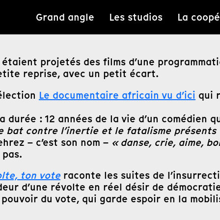
Grand angle
Les studios
La coopé
i étaient projetés des films d’une programmati
ite reprise, avec un petit écart.
sélection
Le documentaire africain vu d’ici
qui r
la durée : 12 années de la vie d’un comédien q
se bat contre l’inertie et le fatalisme présent
ehrez – c’est son nom –
« danse, crie, aime, bo
 pas.
lte, ton vote
raconte les suites de l’insurrec
eur d’une révolte en réel désir de démocratie. 
ouvoir du vote, qui garde espoir en la mobilis