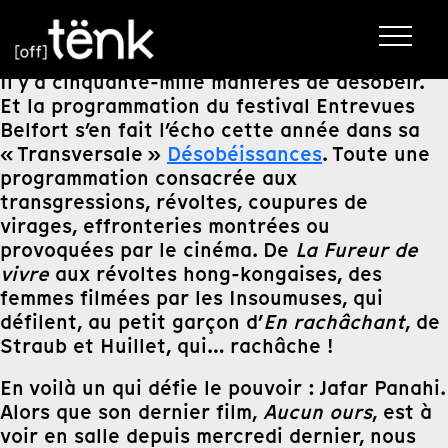
Il y a cinquante-mille manières de désobéir.
Et la programmation du festival Entrevues
Belfort s’en fait l’écho cette année dans sa
« Transversale »
Désobéissances
. Toute une
programmation consacrée aux
transgressions, révoltes, coupures de
virages, effronteries montrées ou
provoquées par le cinéma. De
La Fureur de
vivre
aux révoltes hong-kongaises, des
femmes filmées par les Insoumuses, qui
défilent, au petit garçon d’
En rachâchant
, de
Straub et Huillet, qui… rachâche !
En voilà un qui défie le pouvoir : Jafar Panahi.
Alors que son dernier film,
Aucun ours
, est à
voir en salle depuis mercredi dernier, nous