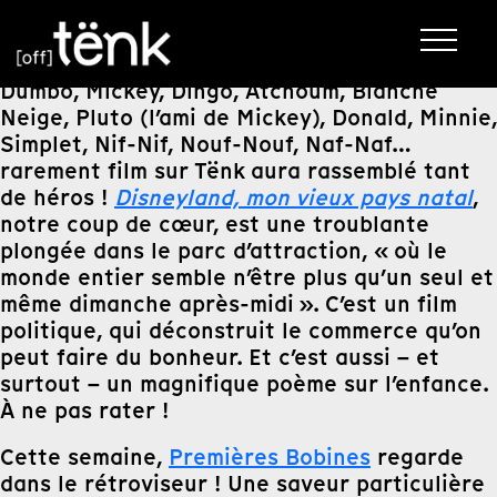
Dumbo, Mickey, Dingo, Atchoum, Blanche
Neige, Pluto (l’ami de Mickey), Donald, Minnie,
Simplet, Nif-Nif, Nouf-Nouf, Naf-Naf…
rarement film sur Tënk aura rassemblé tant
de héros !
Disneyland, mon vieux pays natal
,
notre coup de cœur, est une troublante
plongée dans le parc d’attraction, « où le
monde entier semble n’être plus qu’un seul et
même dimanche après-midi ». C’est un film
politique, qui déconstruit le commerce qu’on
peut faire du bonheur. Et c’est aussi – et
surtout – un magnifique poème sur l’enfance.
À ne pas rater !
Cette semaine,
Premières Bobines
regarde
dans le rétroviseur ! Une saveur particulière