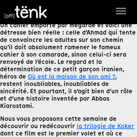
Un cahier emporté par mégarde et voici une
détresse bien réelle : celle d’Ahmad qui tente
de convaincre les adultes sur son chemin
qu’il doit absolument ramener le fameux
cahier à son camarade, sinon celui-ci sera
renvoyé de l’école. Le regard et la
détermination de ce petit garçon iranien,
héros de
Où est la maison de son ami ?
,
restent inoubliables, inoubliables de
sincérité. Et pourtant, il s’agit bien d’un rôle
et d’une histoire inventée par Abbas
Kiarostami.
Nous vous proposons cette semaine de
découvrir ou redécouvrir
la trilogie de Koker
dont ce film est le premier volet et où ce