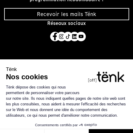
Recevoir les mails Tënk
Réseaux sociaux
Tënk est édité par la coopérative SCIC Tënk basée à