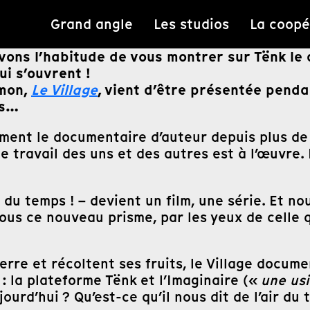
Grand angle
Les studios
La coopé
vons l’habitude de vous montrer sur Tënk le
ui s’ouvrent !
imon,
Le Village
, vient d’être présentée penda
es…
ment le documentaire d’auteur depuis plus de
 travail des uns et des autres est à l’œuvre. 
se du temps ! – devient un film, une série. Et
sous ce nouveau prisme, par les yeux de celle 
 terre et récoltent ses fruits, le Village docu
: la plateforme Tënk et l’Imaginaire («
une usi
jourd’hui ? Qu’est-ce qu’il nous dit de l’air du