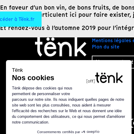
En faveur d’un bon vin, de bons fruits, de bon
agriculture s’articulent ici pour faire existe
céder à Tënk.fr
Et rendez-vous à l’automne 2019 pour l’intégra
Mentions légales 
Plan du site
Nous contact