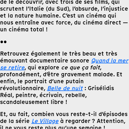
de le découvrir, avec trois de ses films, qui
scrutent l’Italie (du Sud), l’absurde, l’injustice
et la nature humaine. C’est un cinéma qui
nous entraîne avec force, du cinéma direct —
un cinéma total !
●●
Retrouvez également le très beau et très
émouvant documentaire sonore
Quand la mer
se retire
, qui explore
ce que ça fait
,
profondément, d’être gravement malade. Et
enfin, le portrait d’une putain
révolutionnaire,
Belle de nuit
: Grisélidis
Réal, peintre, écrivain, rebelle,
scandaleusement libre !
Et, au fait, combien vous reste-t-il d’épisodes
de la série
Le Village
à regarder ? Attention,
il ne vous reste plus qu’une semaine !