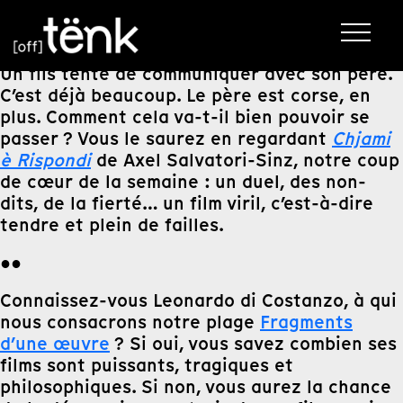
Un fils tente de communiquer avec son père.
C’est déjà beaucoup. Le père est corse, en
plus. Comment cela va-t-il bien pouvoir se
passer ? Vous le saurez en regardant
Chjami
è Rispondi
de Axel Salvatori-Sinz, notre coup
de cœur de la semaine : un duel, des non-
dits, de la fierté… un film viril, c’est-à-dire
tendre et plein de failles.
●●
Connaissez-vous Leonardo di Costanzo, à qui
nous consacrons notre plage
Fragments
d’une œuvre
? Si oui, vous savez combien ses
films sont puissants, tragiques et
philosophiques. Si non, vous aurez la chance