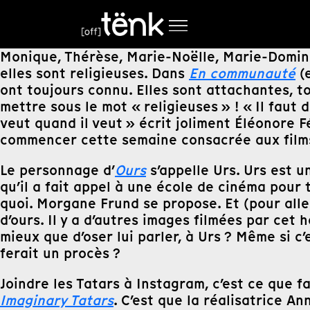
Monique, Thérèse, Marie-Noëlle, Marie-Dominiqu
elles sont religieuses. Dans
En communauté
(e
ont toujours connu. Elles sont attachantes, to
mettre sous le mot « religieuses » ! « Il faut d
veut quand il veut » écrit joliment Éléonore 
commencer cette semaine consacrée aux films
Le personnage d’
Ours
s’appelle Urs. Urs est u
qu’il a fait appel à une école de cinéma pour 
quoi. Morgane Frund se propose. Et (pour alle
d’ours. Il y a d’autres images filmées par cet
mieux que d’oser lui parler, à Urs ? Même si c
ferait un procès ?
Joindre les Tatars à Instagram, c’est ce que f
Imaginary Tatars
. C’est que la réalisatrice A