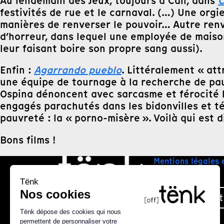
Au lendemain des Jeux, toujours à Cali, dans
C
festivités de rue et le carnaval. (…) Une orgi
manières de renverser le pouvoir… Autre ren
d’horreur, dans lequel une employée de maiso
leur faisant boire son propre sang aussi).
Enfin :
Agarrando pueblo
. Littéralement « att
une équipe de tournage à la recherche de pau
Ospina dénoncent avec sarcasme et férocité le
engagés parachutés dans les bidonvilles et t
pauvreté : la « porno-misère ». Voilà qui est d
Bons films !
Mentions légales 
Plan du site
Nous contact