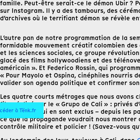
famille. Peut-être serait-ce le démon Ubir ? Po
sur Instagram. Il y a des tambours, des cérém
d’archives où le terrifiant démon se révèle en
L’autre pan de notre programmation de la se
formidable mouvement créatif colombien des an
et les sciences sociales, ce groupe révolution
glacé des films hollywoodiens et des télénove
américain ». Et Federico Rossin, qui programm
« Pour Mayolo et Ospina, cinéphiles nourris d
valider son agenda politique et confirmer son 
Les quatre courts métrages que nous avons c
film réalisé par le « Grupo de Cali » : privés
céder à Tënk.fr
depuis ceux qui en sont exclus – depuis les pa
ce que la propagande voudrait nous montrer d’
contrôle militaire et policier ! (Savez-vous qu