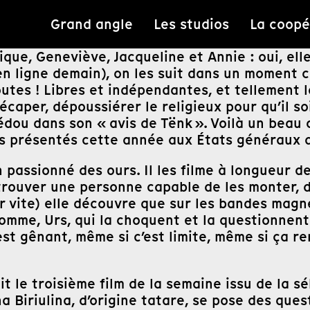
Grand angle
Les studios
La coopé
e, Geneviève, Jacqueline et Annie : oui, elles
n ligne demain), on les suit dans un moment cr
utes ! Libres et indépendantes, et tellement lo
écaper, dépoussiérer le religieux pour qu’il soit
Fédou dans son « avis de Tënk ». Voilà un bea
 présentés cette année aux États généraux d
n passionné des ours. Il les filme à longueur d
trouver une personne capable de les monter, d’
r vite) elle découvre que sur les bandes magné
 homme, Urs, qui la choquent et la questionnen
’est gênant, même si c’est limite, même si ça 
ait le troisième film de la semaine issu de la
nna Biriulina, d’origine tatare, se pose des que