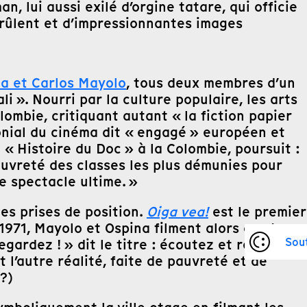
n, lui aussi exilé d’orgine tatare, qui officie
brûlent et d’impressionnantes images
na et Carlos Mayolo
, tous deux membres d’un
». Nourri par la culture populaire, les arts
lombie, critiquant autant « la fiction papier
lonial du cinéma dit « engagé » européen et
« Histoire du Doc » à la Colombie, poursuit :
pauvreté des classes les plus démunies pour
e spectacle ultime. »
es prises de position.
Oiga vea!
est le premier
 1971, Mayolo et Ospina filment alors ces Jeux
Sou
egardez ! » dit le titre : écoutez et regardez
 l’autre réalité, faite de pauvreté et de
?)