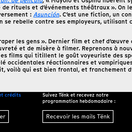
ali: de película
, « Mayolo et Ospina libèrent s
e de rituels et d’événements théâtraux ». On le
versement :
Asunción
. C’est une fiction, un co
n se rebelle contre ses employeurs, utilisant
raper les gens ». Dernier film et chef d’œuvre 
vreté et de misère à filmer. Reprenons à nou
s films qui titillent le goût voyeuriste des s
élé occidentales réactionnaires et vampiriqu
it, voilà qui est bien frontal, et franchement d
et crédits
Suivez Tënk et recevez notre
programmation hebdomadaire :
er
Recevoir les mails Tënk