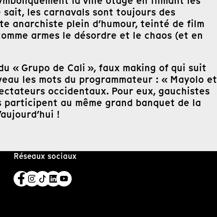
ymboliquement la ville otage en filmant les
 sait, les carnavals sont toujours des
nte anarchiste plein d’humour, teinté de film
 comme armes le désordre et le chaos (et en
du « Grupo de Cali », faux making of qui suit
veau les mots du programmateur : « Mayolo et
pectateurs occidentaux. Pour eux, gauchistes
es participent au même grand banquet de la
’aujourd’hui !
Réseaux sociaux