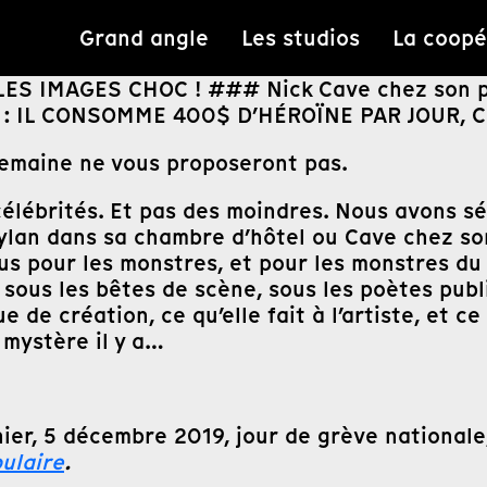
Grand angle
Les studios
La coopé
 LES IMAGES CHOC ! ### Nick Cave chez son p
: IL CONSOMME 400$ D’HÉROÏNE PAR JOUR, Cour
 semaine ne vous proposeront pas.
élébrités. Et pas des moindres. Nous avons sé
nt Dylan dans sa chambre d’hôtel ou Cave chez s
s pour les monstres, et pour les monstres du r
sous les bêtes de scène, sous les poètes publ
e de création, ce qu’elle fait à l’artiste, et ce
mystère il y a…
 hier, 5 décembre 2019, jour de grève nationa
ulaire
.