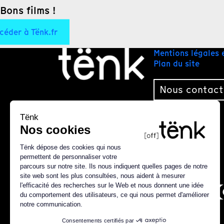
Bons films !
céder à Tënk.fr
Mentions légales 
Plan du site
Nous contact