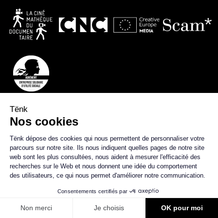
Tënk est édité par la coopérative SCIC Tënk basée à
Lussas, en Ardèche.
En savoir plus