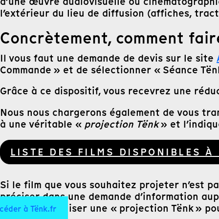
d’une œuvre audiovisuelle ou cinématographi
l’extérieur du lieu de diffusion (affiches, trac
Concrètement, comment fair
Il vous faut une demande de devis sur le site
Commande » et de sélectionner « Séance Tënk 
Grâce à ce dispositif, vous recevrez une réduc
Nous nous chargerons également de vous trans
à une véritable «
projection Tënk
» et l’indiqu
LISTE DES FILMS DISPONIBLES À
Si le film que vous souhaitez projeter n’est 
préciser dans une demande d’information a
c’est pour réaliser une « projection Tënk » po
céder à Tënk.fr