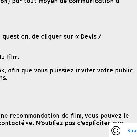
ion) par tout moyen de communication à
n question, de cliquer sur « Devis /
u film.
afin que vous puissiez inviter votre public
ns.
d’une recommandation de film, vous pouvez le
contacté•e. N’oubliez pas d’expliciter que
Sou