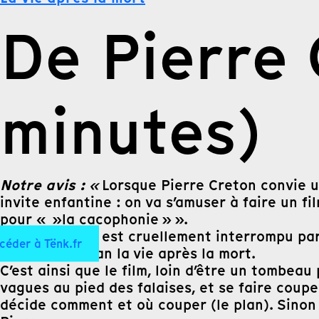
De Pierre 
minutes)
Notre avis :
«
Lorsque Pierre Creton convie un
invite enfantine : on va s’amuser à faire un 
pour « »la cacophonie » ».
Lorsque le jeu est cruellement interrompu par l
céder à Tënk.fr
accordée à Jean la vie après la mort.
C’est ainsi que le film, loin d’être un tombea
vagues au pied des falaises, et se faire couper
décide comment et où couper (le plan). Sinon «