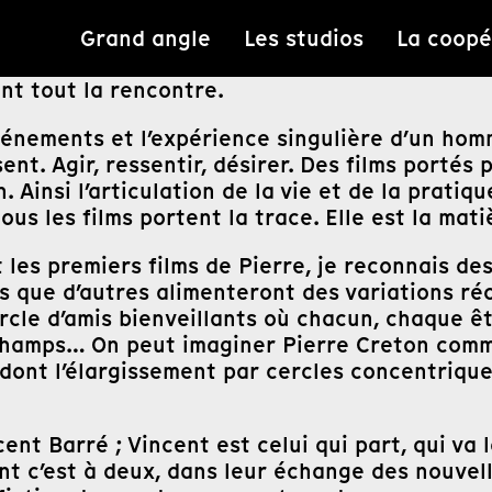
Grand angle
Les studios
La coopé
nt tout la rencontre.
vénements et l’expérience singulière d’un homm
sent. Agir, ressentir, désirer. Des films portés
. Ainsi l’articulation de la vie et de la prati
ous les films portent la trace. Elle est la mat
es premiers films de Pierre, je reconnais des 
s que d’autres alimenteront des variations ré
rcle d’amis bienveillants où chacun, chaque êtr
 champs… On peut imaginer Pierre Creton comme
dont l’élargissement par cercles concentrique
nt Barré ; Vincent est celui qui part, qui va l
nt c’est à deux, dans leur échange des nouvel