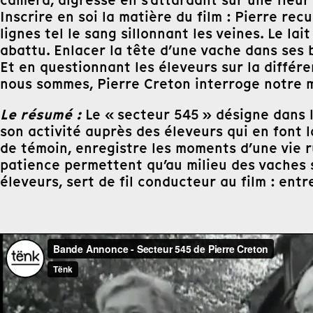
caméra, digresse en s’attardant sur une fleur
Inscrire en soi la matière du film : Pierre rec
lignes tel le sang sillonnant les veines. Le la
abattu. Enlacer la tête d’une vache dans ses b
Et en questionnant les éleveurs sur la diffé
nous sommes, Pierre Creton interroge notre m
Le résumé :
Le « secteur 545 » désigne dans le
son activité auprès des éleveurs qui en font l
de témoin, enregistre les moments d’une vie ru
patience permettent qu’au milieu des vaches s
éleveurs, sert de fil conducteur au film : entr