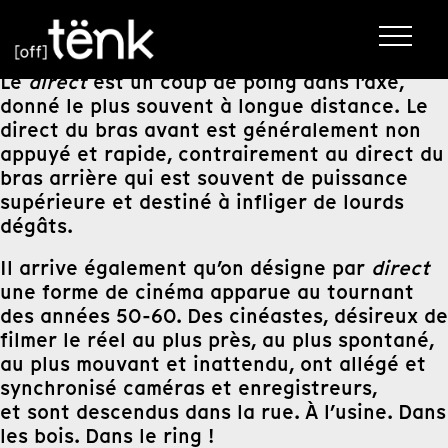
Le
direct
est un coup de poing dans l’axe,
donné le plus souvent à longue distance.
Le
direct du bras avant est généralement non
appuyé et rapide, contrairement au direct du
bras arrière qui est souvent de puissance
supérieure et destiné à infliger de lourds
dégâts.
Il arrive également qu’on désigne par
direct
une forme de cinéma apparue au tournant
des années 50-60. Des cinéastes, désireux de
filmer le réel au plus près, au plus spontané,
au plus mouvant et inattendu, ont allégé et
synchronisé caméras et enregistreurs,
et sont descendus dans la rue. À l’usine. Dans
les bois. Dans le ring !