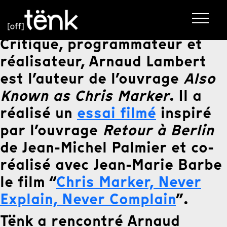
Critique, programmateur et
réalisateur, Arnaud Lambert
est l’auteur de l’ouvrage
Also
Known as Chris Marker
. Il a
réalisé un
essai filmé
inspiré
par l’ouvrage
Retour à Berlin
de Jean-Michel Palmier et co-
réalisé avec Jean-Marie Barbe
le film “
Chris Marker, Never
Explain, Never Complain
”.
Tënk a rencontré Arnaud