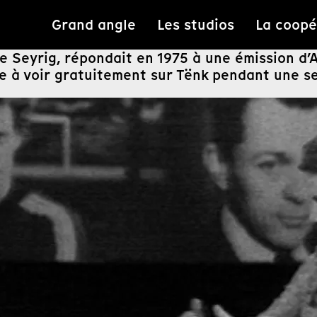
Grand angle
Les studios
La coopé
e Seyrig, répondait en 1975 à une émission d’A
ire à voir gratuitement sur Tënk pendant une s