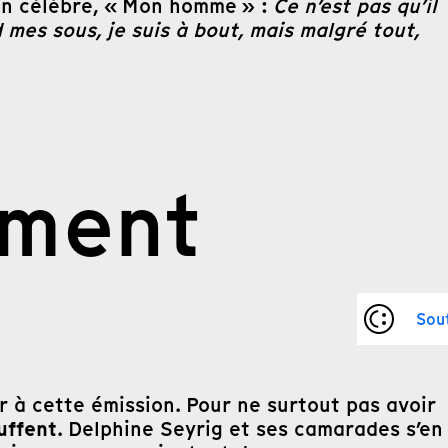
son célèbre, « Mon homme » :
Ce n’est pas qu’il
nd mes sous, je suis à bout, mais malgré tout,
ement
Sou
er à cette émission. Pour ne surtout pas avoir
uffent
. Delphine Seyrig et ses camarades s’en