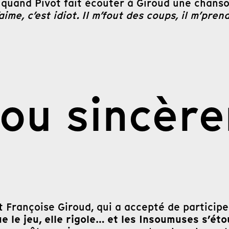
e, quand Pivot fait écouter à Giroud une chan
’aime, c’est idiot. Il m’fout des coups, il m’pre
 ou sincèr
est Françoise Giroud, qui a accepté de particip
e le jeu, elle rigole
et les Insoumuses s’éto
…