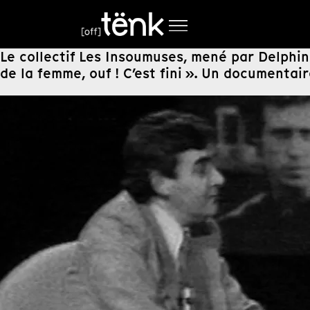
Le collectif Les Insoumuses, mené par Delphin
de la femme, ouf ! C’est fini ». Un documenta