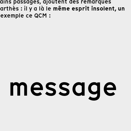
tains passages, ajoutent des remarques
même esprit insolent, un
rthès : il y a là le
r exemple ce QCM :
n message