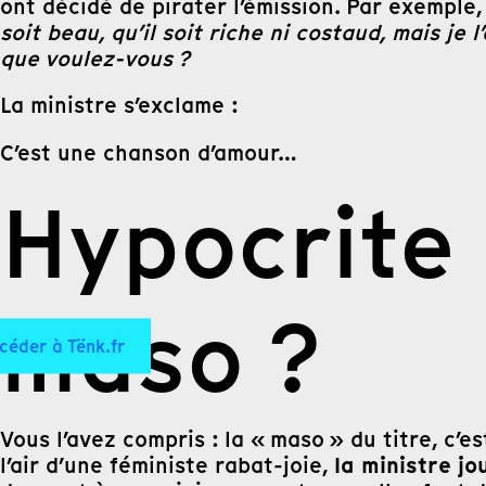
ont décidé de pirater l’émission. Par exempl
soit beau, qu’il soit riche ni costaud, mais je l
que voulez-vous ?
La ministre s’exclame :
C’est une chanson d’amour…
Hypocrite
maso ?
céder à Tënk.fr
Vous l’avez compris : la « maso » du titre, c’
la ministre jou
l’air d’une féministe rabat-joie,