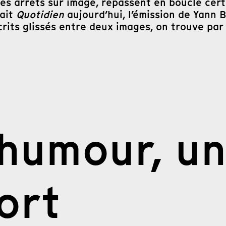
des arrêts sur image, repassent en boucle cer
fait
Quotidien
aujourd’hui, l’émission de Yann Ba
rits glissés entre deux images, on trouve pa
’humour, u
ort