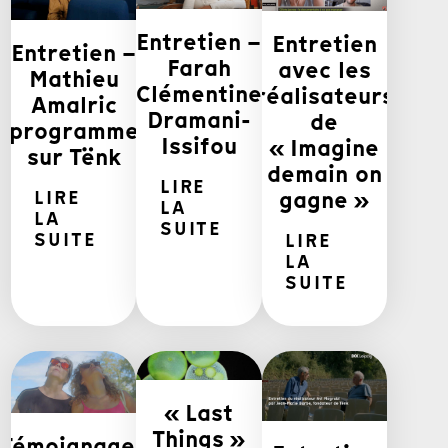
Entretien –
Entretien
Entretien –
Farah
avec les
Mathieu
Clémentine
réalisateurs
Amalric
Dramani-
de
programme
Issifou
« Imagine
sur Tënk
demain on
LIRE
gagne »
LIRE
LA
LA
SUITE
SUITE
LIRE
LA
SUITE
« Last
Things »
Témoignages