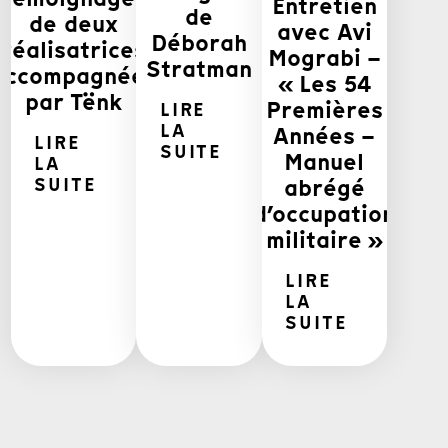
Entretien
de
de deux
avec Avi
Déborah
réalisatrices
Mograbi –
Stratman
accompagnées
« Les 54
par Tënk
Premières
LIRE
LA
Années –
LIRE
SUITE
Manuel
LA
abrégé
SUITE
d’occupation
militaire »
LIRE
LA
SUITE