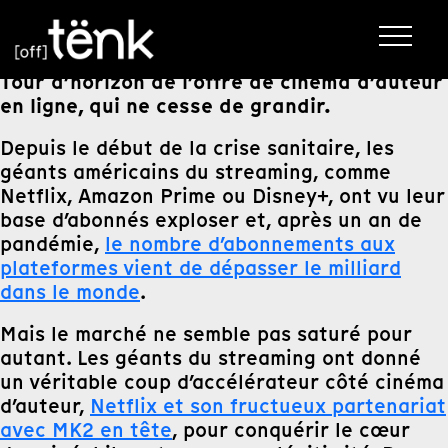
Tour d’horizon de l’offre de cinéma d’auteur
en ligne, qui ne cesse de grandir.
Depuis le début de la crise sanitaire, les
géants américains du streaming, comme
Netflix, Amazon Prime ou Disney+, ont vu leur
base d’abonnés exploser et, après un an de
pandémie,
le nombre d’abonnements aux
plateformes vient de dépasser le milliard
dans le monde
.
Mais le marché ne semble pas saturé pour
autant. Les géants du streaming ont donné
un véritable coup d’accélérateur côté cinéma
d’auteur,
Netflix et son fructueux partenariat
avec MK2 en tête
, pour conquérir le cœur