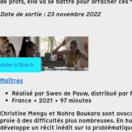
de profs, elle va se battre pour arracher ces
Date de sortie : 23 novembre 2022
céder à Tënk.fr
Maîtres
Réalisé par Swen de Pauw, distribué par 
France • 2021 • 97 minutes
Christine Mengu et Nohra Boukara sont avocat
proie à des difficultés plus nombreuses. En hu
développe un récit inédit sur la problématiqu