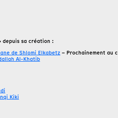
 depuis sa création :
viane de Shlomi Elkabetz
– Prochainement au 
allah Al-Khatib
di
nqi Kiki