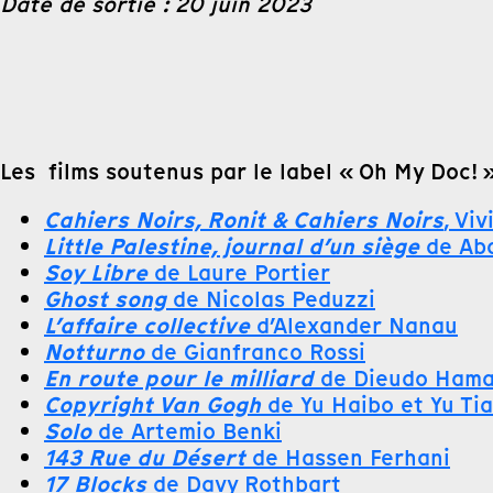
Date de sortie : 20 juin 2023
Les films soutenus par le label « Oh My Doc! »
Cahiers Noirs, Ronit & Cahiers Noirs
, Vi
Little Palestine, journal d’un siège
de Abd
Soy Libre
de Laure Portier
Ghost song
de Nicolas Peduzzi
L’affaire collective
d’Alexander Nanau
Notturno
de Gianfranco Rossi
En route pour le milliard
de Dieudo Hama
Copyright Van Gogh
de Yu Haibo et Yu Tia
Solo
de Artemio Benki
143 Rue du Désert
de Hassen Ferhani
17 Blocks
de Davy Rothbart