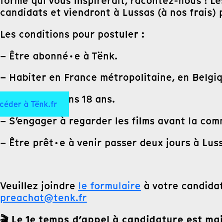
forme qui vous inspirerait, racontez-nous ! L
candidats et viendront à Lussas (à nos frais) p
Les conditions pour postuler :
– Être abonné·e à Tënk.
– Habiter en France métropolitaine, en Belgi
– Avoir au moins 18 ans.
céder à Tënk.fr
– S’engager à regarder les films avant la com
– Être prêt·e à venir passer deux jours à Lus
Veuillez joindre
le formulaire
à votre candidat
preachat@tenk.fr
🎬 Le 1e temps d’appel à candidature est mai