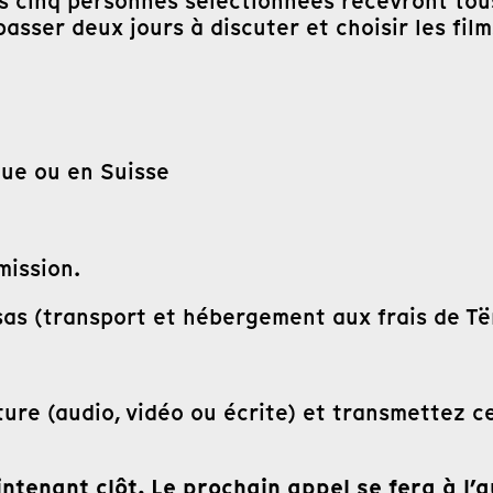
es cinq personnes sélectionnées recevront tous
asser deux jours à discuter et choisir les film
que ou en Suisse
mission.
sas (transport et hébergement aux frais de Të
ure (audio, vidéo ou écrite) et transmettez c
ntenant clôt. Le prochain appel se fera à l’