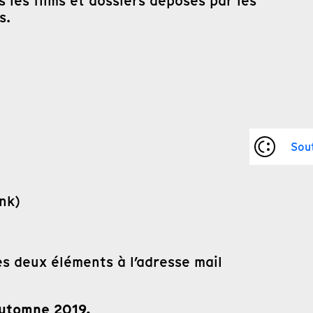
 les films et dossiers déposés par les
s.
Sou
nk)
es deux éléments à l’adresse mail
automne 2019.