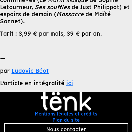
confirmé·es (
Le Marin masqué
de Sophie
Letourneur,
Ses souffles
de Just Philippot) et
espoirs de demain (
Massacre
de Maïté
Sonnet).
Tarif : 3,99 € par mois, 39 € par an.
—
par
Ludovic Béot
L’article en intégralité
ici
Mentions légales et crédits
Plan du site
Nous contacter