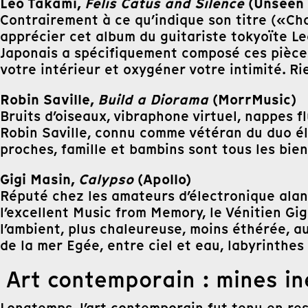
Leo Takami,
Felis Catus and Silence
(Unseen
Contrairement à ce qu’indique son titre («Chat
apprécier cet album du guitariste tokyoïte L
Japonais a spécifiquement composé ces pièces 
votre intérieur et oxygéner votre intimité. Ri
Robin Saville,
Build a Diorama
(MorrMusic)
Bruits d’oiseaux, vibraphone virtuel, nappes 
Robin Saville, connu comme vétéran du duo éle
proches, famille et bambins sont tous les bie
Gigi Masin,
Calypso
(Apollo)
Réputé chez les amateurs d’électronique alan
l’excellent Music from Memory, le Vénitien Gig
l’ambient, plus chaleureuse, moins éthérée, 
de la mer Egée, entre ciel et eau, labyrinthes
Art contemporain : mines in