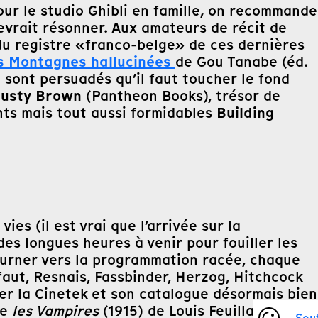
our le studio Ghibli en famille, on recommande
evrait résonner. Aux amateurs de récit de
s du registre «franco-belge» de ces dernières
s Montagnes hallucinées
de Gou Tanabe (éd.
 sont persuadés qu’il faut toucher le fond
usty Brown
(Pantheon Books), trésor de
Building
nts mais tout aussi formidables
es (il est vrai que l’arrivée sur la
des longues heures à venir pour fouiller les
tourner vers la programmation racée, chaque
aut, Resnais, Fassbinder, Herzog, Hitchcock
rer la Cinetek et son catalogue désormais bien
ie
les Vampires
(1915) de Louis Feuillade,