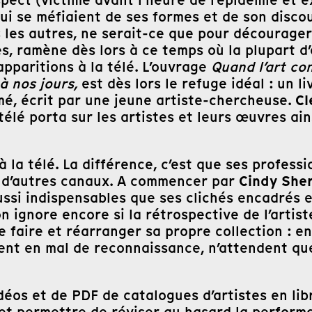
pect (victime avant l’heure de l’épidémie et e
 qui se méfiaient de ses formes et de son disc
s les autres, ne serait-ce que pour décourage
s, ramène dès lors à ce temps où la plupart d’
pparitions à la télé. L’ouvrage
Quand l’art co
 à nos jours,
est dès lors le refuge idéal : un 
Cl
umé, écrit par une jeune artiste-chercheuse.
télé porta sur les artistes et leurs œuvres ai
 la télé. La différence, c’est que ses professio
Cindy She
vé d’autres canaux. A commencer par
si indispensables que ses clichés encadrés e
on ignore encore si la rétrospective de l’arti
se faire et réarranger sa propre collection : en
t en mal de reconnaissance, n’attendent que ç
vidéos et de PDF de catalogues d’artistes en 
– et permettre de réviser au hasard la perfor