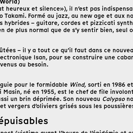
 World)
 heureux et silence»), il n’est pas indispensa
eo Takami. Formé au jazz, au new age et aux n
hybrides – guitare, cordes et pizzicati synth
en de plus normal que de s’y sentir bien, seul
flûtées – il y a tout ce qu’il faut dans ce no
ctronique Isan, pour se construire une cabane
nvenus au besoin.
guie pour le formidable
Wind,
sorti en 1986 e
i Masin, né en 1955, est le chef de file invol
aussi un brin déprimée. Son nouveau
Calypso
no
 et vergers d’oliviers grisés sous les poussièr
épuisables