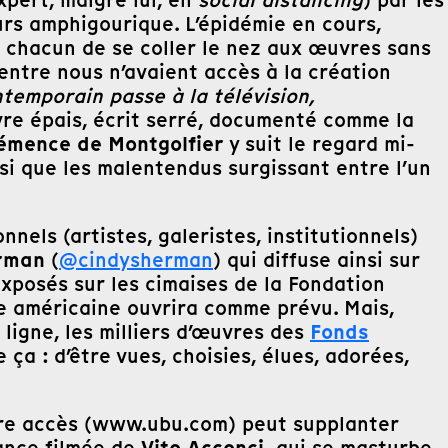
xpert, malgré lui, en
social distancing
) par les
ours amphigourique. L’épidémie en cours,
r chacun de se coller le nez aux œuvres sans
entre nous n’avaient accès à la création
ntemporain passe à la télévision,
livre épais, écrit serré, documenté comme la
émence de Montgolfier
y suit le regard mi-
nsi que les malentendus surgissant entre l’un
nnels (artistes, galeristes, institutionnels)
rman
(
@cindysherman
) qui diffuse ainsi sur
xposés sur les cimaises de la Fondation
ste américaine ouvrira comme prévu. Mais,
Fonds
 ligne, les milliers d’œuvres des
a : d’être vues, choisies, élues, adorées,
libre accès (www.ubu.com) peut supplanter
Vito Acconci,
mance filmée de
qui se masturbe