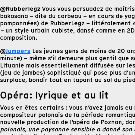
@Rubberlegz
Vous vous persuadez de maîtrise
bakasana – dite du corbeau – en cours de yoga
pomponnées) de RubberLegz – littéralement «
–
un style urbain cubiste, dansé comme en 2D,
composition.
@
Jumpers
Les jeunes gens de moins de 20 an
minute) – même s’il demeure plus gentil que s
Lituanie mais essentiellement diffusée sur le
(jeu de jambes) sophistiqué qui pose plus d’u
surplace, bondir tout en tapant au sol du pi
Opéra: lyrique et au lit
Vous en êtes certains : vous n’avez jamais eu
compositeur polonais de la période romantiq
nouvelle production de l’opéra de Poznan, don
polonais, une paysanne sensible a donné son c