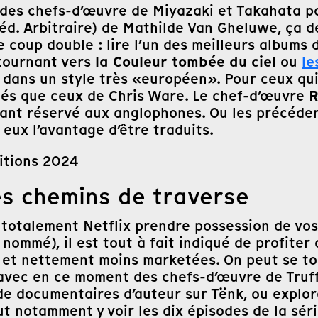
e des chefs-d’œuvre de Miyazaki et Takahata p
éd. Arbitraire) de Mathilde Van Gheluwe, ça d
re coup double : lire l’un des meilleurs album
la Couleur tombée du ciel
le
 tournant vers
ou
t dans un style très «européen». Pour ceux qui
R
iqués que ceux de Chris Ware. Le chef-d’œuvre
stant réservé aux anglophones. Ou les précéde
 eux l’avantage d’être traduits.
itions 2024
es chemins de traverse
otalement Netflix prendre possession de vos vi
ommé), il est tout à fait indiqué de profiter 
es et nettement moins marketées. On peut se 
avec en ce moment des chefs-d’œuvre de Truff
e de documentaires d’auteur sur Tënk, ou explo
ut notamment y voir les dix épisodes de la sér