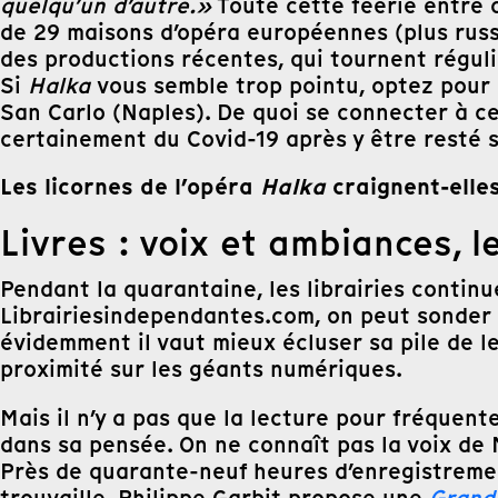
quelqu’un d’autre.»
Toute cette féerie entre 
de 29 maisons d’opéra européennes (plus russe
des productions récentes, qui tournent régul
Si
Halka
vous semble trop pointu, optez pour
San Carlo (Naples). De quoi se connecter à ce
certainement du Covid-19 après y être resté 
Les licornes de l’opéra
Halka
craignent-elles
Livres : voix et ambiances, l
Pendant la quarantaine, les librairies continue
Librairiesindependantes.com, on peut sonder l
évidemment il vaut mieux écluser sa pile de l
proximité sur les géants numériques.
Mais il n’y a pas que la lecture pour fréquen
dans sa pensée. On ne connaît pas la voix de
Près de quarante-neuf heures d’enregistremen
trouvaille, Philippe Garbit propose une
Grand