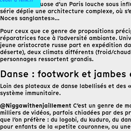
céder à Tënk.fr
évocation virtuose d’un Paris louche sous inf
série déplie une architecture complexe, où s’
Noces sanglantes»…
Pour ceux que ce genre de propositions préci
réparatrices face à l’adversité ambiante. Uni
jeune aristocrate russe part en expédition d
déserte), deux climats différents (froid/chaud
personnages ressortent grandis.
Danse : footwork et jambes 
Loin des plateaux de danse labellisés et des 
système immunitaire.
@Niggawithenjaillement
C’est un genre de ma
milliers de vidéos, parfois chiadées par des 
que l’on préfère : du logobi, du kuduro, du d
pour enfants de la «petite couronne», ou une 