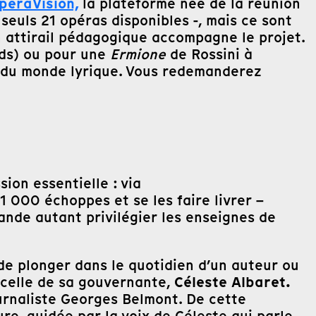
peraVision,
la plateforme née de la réunion
seuls 21 opéras disponibles -, mais ce sont
n attirail pédagogique accompagne le projet.
ds) ou pour une
Ermione
de Rossini à
ns du monde lyrique. Vous redemanderez
ion essentielle : via
 000 échoppes et se les faire livrer –
ande autant privilégier les enseignes de
 de plonger dans le quotidien d’un auteur ou
Céleste Albaret.
 celle de sa gouvernante,
urnaliste Georges Belmont. De cette
re, guidée par la voix de Céleste qui parle