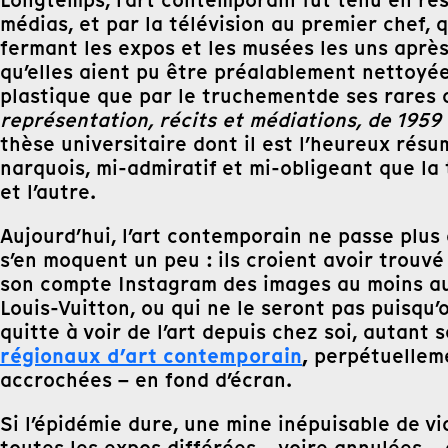
Longtemps, l’art contemporain fut tenu en res
médias, et par la télévision au premier chef,
fermant les expos et les musées les uns aprè
qu’elles aient pu être préalablement nettoyée
plastique que par le truchementde ses rares a
représentation, récits et médiations, de 1959
thèse universitaire dont il est l’heureux rés
narquois, mi-admiratif et mi-obligeant que la 
et l’autre.
Aujourd’hui, l’art contemporain ne passe plus à
s’en moquent un peu : ils croient avoir trou
son compte Instagram des images au moins aus
Louis-Vuitton, ou qui ne le seront pas puisqu’
quitte à voir de l’art depuis chez soi, autant 
régionaux d’art contemporain
,
perpétuellemen
accrochées – en fond d’écran.
Si l’épidémie dure, une mine inépuisable de 
toutes les expos différées – voire annulées 