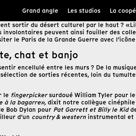
Grand angle
Les studios
La coopé
nt sortir du désert culturel par le haut ? «L
involontaires peuvent ainsi fouiller des collec
siter le Paris de la Grande Guerre avec l’icôn
te, chat et banjo
entir encellulé entre les murs ? De la musique
sélection de sorties récentes, loin du tumulte 
r le
fingerpicker
surdoué William Tyler pour le
e à la bagarre»,
dixit notre collègue cinéphil
 de Bob Dylan pour
Pat Garrett et Billy le Kid
de
illeur d’un
country & western
instrumental et 