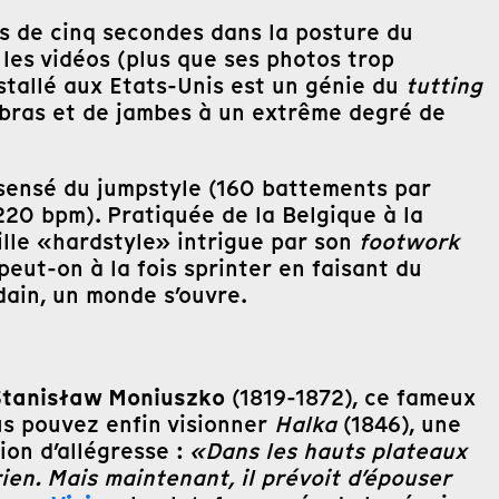
s de cinq secondes dans la posture du
les vidéos (plus que ses photos trop
tallé aux Etats-Unis est un génie du
tutting
e bras et de jambes à un extrême degré de
nsensé du jumpstyle (160 battements par
220 bpm). Pratiquée de la Belgique à la
ille «hardstyle» intrigue par son
footwork
eut-on à la fois sprinter en faisant du
dain, un monde s’ouvre.
Stanisław Moniuszko
(1819-1872), ce fameux
us pouvez enfin visionner
Halka
(1846), une
ion d’allégresse :
«Dans les hauts plateaux
ien. Mais maintenant, il prévoit d’épouser