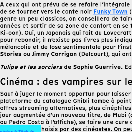
A ceux qui ont prévu de se refaire l’intégral
Funky Town
de se tourner vers le conte noir
(
genre un peu classicos, on conseillera de fai
années et sortir de sa zone de confort en se
Ki-oon). Oui, un Japonais qui fait du Lovecraf
pour rebondir, il n’existe pas livres plus ind
mélancolie et de lose sentimentale pour l’in
Stories
Jimmy Corrigan
ou
(Delcourt), qui ont
Tulipe et les sorciers
de Sophie Guerrive.
Ed
Cinéma : des vampires sur l
Sauf à juger le moment opportun pour laisser t
plateforme du catalogue Ghibli tombe à point n
offres streaming alternatives, plus cinéphil
jour augmentée d’un nouveau titre, de Mubi (
ou Pedro Costa à l’affiche), se faire une cur
garni de film choisis par des cinéastes. On pe