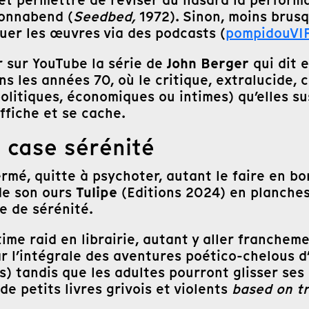
Sonnabend (
Seedbed,
1972). Sinon, moins brus
quer les œuvres via des podcasts (
pompidouVI
John Berger
r sur YouTube la série de
qui dit 
ns les années 70, où le critique, extralucide
olitiques, économiques ou intimes) qu’elles su
ffiche et se cache.
 case sérénité
ermé, quitte à psychoter, autant le faire en 
Tulipe
 de son ours
(Editions 2024) en planches
e de sérénité.
time raid en librairie, autant y aller franche
 l’intégrale des aventures poético-chelous d
s) tandis que les adultes pourront glisser ses
de petits livres grivois et violents
based on t