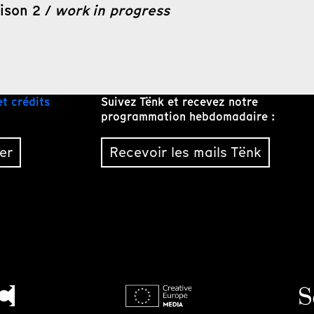
ison 2 /
work in progress
et crédits
Suivez Tënk et recevez notre
programmation hebdomadaire :
er
Recevoir les mails Tënk