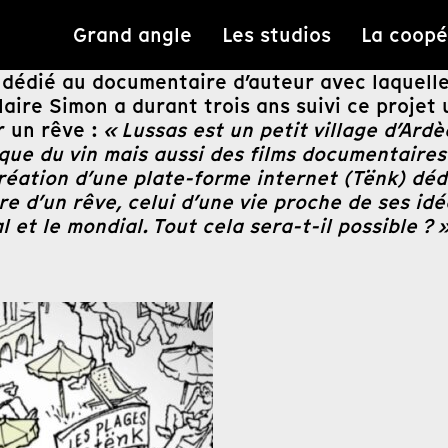
Grand angle
Les studios
La coopé
 dédié au documentaire d’auteur avec laquell
laire Simon a durant trois ans suivi ce projet
 un rêve :
« Lussas est un petit village d’Ard
brique du vin mais aussi des films documentaire
 création d’une plate-forme internet (Tënk) d
tre d’un rêve, celui d’une vie proche de ses 
l et le mondial. Tout cela sera-t-il possible ? 