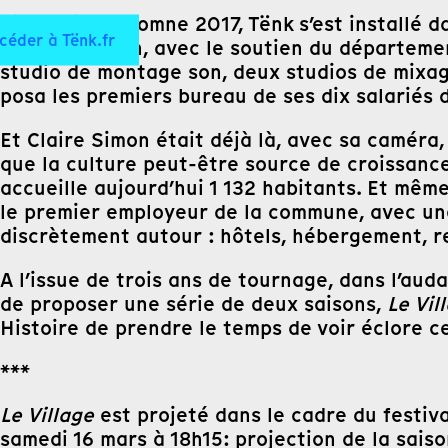
Si depuis l’automne 2017, Tënk s’est install
céder à Tënk.fr
Berg et Coiron, avec le soutien du départeme
studio de montage son, deux studios de mixag
posa les premiers bureau de ses dix salariés 
Et Claire Simon était déjà là, avec sa caméra
que la culture peut-être source de croissance
accueille aujourd’hui 1 132 habitants. Et mêm
le premier employeur de la commune, avec une 
discrètement autour : hôtels, hébergement, r
A l’issue de trois ans de tournage, dans l’au
de proposer une série de deux saisons,
Le Vil
Histoire de prendre le temps de voir éclore ce
***
Le Village
est projeté dans le cadre du festiv
samedi 16 mars à 18h15: projection de la saiso