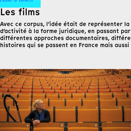
céder à Tënk.fr
Les films
Avec ce corpus, l’idée était de représenter l
d’activité à la forme juridique, en passant p
différentes approches documentaires, différ
histoires qui se passent en France mais aussi a