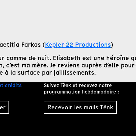
aetitia Farkas (
Kepler 22 Productions
)
our comme de nuit. Elisabeth est une héroïne q
 c’est ma mère. Je reviens auprès d’elle pour v
 à la surface par jaillissements.
et crédits
Suivez Tënk et recevez notre
programmation hebdomadaire :
er
Recevoir les mails Tënk