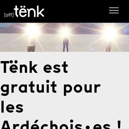
Tënk est
gratuit
pour
les
Ardéchois·es !