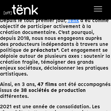
Depuis le tout premier jour,
Tënk
a eu comme
objectif de participer activement à la
création documentaire. C’est pourquoi,
depuis 2018, nous nous engageons auprès
des producteurs indépendants à travers une
préachats
politique de
*. Cet engagement se
déploie autour de plusieurs axes : soutenir la
création fragile, témoigner des grands
enjeux sociétaux, décloisonner les pratiques
artistiques.
47 films
Ainsi, en 3 ans,
ont été accompagnés
38 sociétés de production
issus de
différentes.
2021 est une année de consolidation. Les