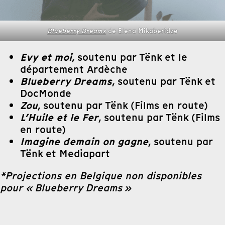
Blueberry Dreams
de Elena Mikaberidze
Evy et moi
, soutenu par Tënk et le
département Ardèche
Blueberry Dreams
, soutenu par Tënk et
DocMonde
Zou
, soutenu par Tënk (Films en route)
L’Huile et le Fer
, soutenu par Tënk (Films
en route)
Imagine demain on gagne
, soutenu par
Tënk et Mediapart
*Projections en Belgique non disponibles
pour « Blueberry Dreams »