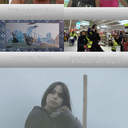
L’Huile et le Fer
de Pierre
Evy & Moi
de Hélène Bares
Schlesser
Zou
de Claire Glorieux
Imagine, Demain on gagne
de
A. Thouvenin et F. Langlais