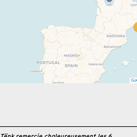
Tënk remercie chaleureusement les 6