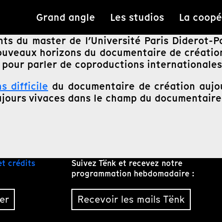
Grand angle
Les studios
La coopé
nts du master de l’Université Paris Diderot-Pa
nouveaux horizons du documentaire de créatio
s pour parler de coproductions internationale
s difficile
du documentaire de création aujou
oujours vivaces dans le champ du documentaire
et crédits
Suivez Tënk et recevez notre
programmation hebdomadaire :
er
Recevoir les mails Tënk