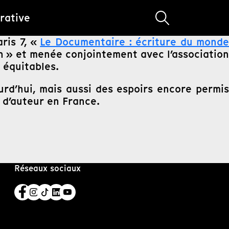
rative
ris 7, «
Le Documentaire : écriture du monde
n » et menée conjointement avec l’association
s équitables.
rd’hui, mais aussi des espoirs encore permi
 d’auteur en France.
Réseaux sociaux